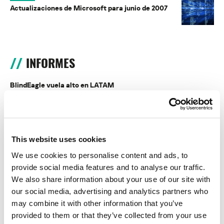
Actualizaciones de Microsoft para junio de 2007
INFORMES
BlindEagle vuela alto en LATAM
Kaspersky proporciona información sobre la actividad y los TTPs
del APT BlindEagle. Grupo que apunta a organizaciones e
individuos en Colombia, Ecuador, Chile, Panamá y otros países de
América Latina.
This website uses cookies
Tácticas, técnicas y procedimientos (TTPs) de los grupos de
We use cookies to personalise content and ads, to
APT asiáticos modernos
provide social media features and to analyse our traffic.
We also share information about your use of our site with
MosaicRegressor: acechando en las sombras de UEFI
our social media, advertising and analytics partners who
may combine it with other information that you’ve
RevengeHotels: cibercrimen dirigido a recepciones de hotel
provided to them or that they’ve collected from your use