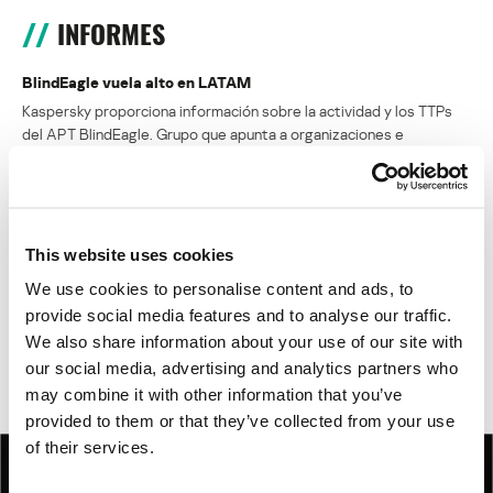
INFORMES
BlindEagle vuela alto en LATAM
Kaspersky proporciona información sobre la actividad y los TTPs
del APT BlindEagle. Grupo que apunta a organizaciones e
individuos en Colombia, Ecuador, Chile, Panamá y otros países de
América Latina.
Tácticas, técnicas y procedimientos (TTPs) de los grupos de
This website uses cookies
APT asiáticos modernos
We use cookies to personalise content and ads, to
MosaicRegressor: acechando en las sombras de UEFI
provide social media features and to analyse our traffic.
We also share information about your use of our site with
RevengeHotels: cibercrimen dirigido a recepciones de hotel
our social media, advertising and analytics partners who
en todo el mundo
may combine it with other information that you’ve
provided to them or that they’ve collected from your use
of their services.