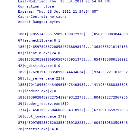
Last-Modified: Thu, 28 Jul 2011 21:54:04 GMT
Connection: close
Expires: Thu, 28 Jul 2011 21:54:04 GMT
Cache-Control: no-cache
Accept-Ranges: bytes
1881|37055143655159895100072920
[...]
0562909083844888
67|iecheck12.exe|8|1
1864|74659789337208584676889842
[...]
3630653210142163
83|client_8.exe|24|0
1861|50130190106950587675951378
[...]
8547165880110992
42|w_distrib.exe|6|0
1859|17628191893358990544434624
[...]
9345352211018992
58|btc_server.exe|22|0
1855|70418953044346961647340893
[...]
4110843688385505
31|loader2.exe|2|0
1816|63902848972275419049312273
[...]
8048912272967936
39|loader_rezerv.exe|3|0
1714|71450190375046068004318922
[...]
6216913659292096
16|gbot_loader.exe|27|0
873|450976523626203858415918223
[...]
0044139533508646
28|resetsr.exe|14|0