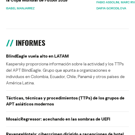
FABIO ASSOLINI
MARC RI
ISABEL MANJARREZ
DARYA GORODILOVA
INFORMES
BlindEagle vuela alto en LATAM
Kaspersky proporciona información sobre la actividad y los TTPs
del APT BlindEagle. Grupo que apunta a organizaciones e
individuos en Colombia, Ecuador, Chile, Panamá y otros países de
América Latina.
Tácticas, técnicas y procedimientos (TTPs) de los grupos de
APT asiáticos modernos
MosaicRegressor: acechando en las sombras de UEFI
RevengeHotels: cibercrimen dirigido a recepciones de hotel