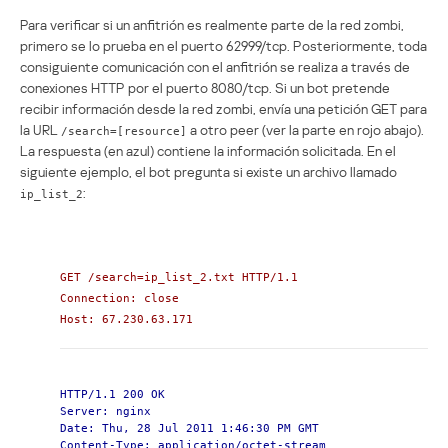
Para verificar si un anfitrión es realmente parte de la red zombi,
primero se lo prueba en el puerto 62999/tcp. Posteriormente, toda
consiguiente comunicación con el anfitrión se realiza a través de
conexiones HTTP por el puerto 8080/tcp. Si un bot pretende
recibir información desde la red zombi, envía una petición GET para
la URL
a otro peer (ver la parte en rojo abajo).
/search=[resource]
La respuesta (en azul) contiene la información solicitada. En el
siguiente ejemplo, el bot pregunta si existe un archivo llamado
:
ip_list_2
GET /search=ip_list_2.txt HTTP/1.1
Connection: close
Host: 67.230.63.171
HTTP/1.1 200 OK
Server: nginx
Date: Thu, 28 Jul 2011 1:46:30 PM GMT
Content-Type: application/octet-stream