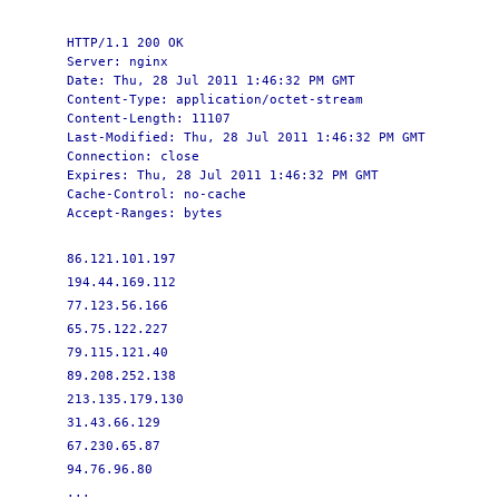
HTTP/1.1 200 OK
Server: nginx
Date: Thu, 28 Jul 2011 1:46:32 PM GMT
Content-Type: application/octet-stream
Content-Length: 11107
Last-Modified: Thu, 28 Jul 2011 1:46:32 PM GMT
Connection: close
Expires: Thu, 28 Jul 2011 1:46:32 PM GMT
Cache-Control: no-cache
Accept-Ranges: bytes
86.121.101.197
194.44.169.112
77.123.56.166
65.75.122.227
79.115.121.40
89.208.252.138
213.135.179.130
31.43.66.129
67.230.65.87
94.76.96.80
...