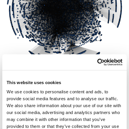
Partes de la Botnet Miner peer-to-peer
This website uses cookies
We use cookies to personalise content and ads, to
Existen tres listas separadas de anfitriones:
,
y
ip_list
ip_list_2
: Sin embargo, durante las pruebas que realizamos, la
provide social media features and to analyse our traffic.
ip_list_3
última lista siempre aparecía vacía. Una exploración de siete horas
We also share information about your use of our site with
realizada en las redes correspondientes a las primeras dos listas
our social media, advertising and analytics partners who
arrojó
9.141
anfitriones para
y
28.675
anfitriones para
ip_list
may combine it with other information that you’ve
, con sólo 57 anfitriones que comparten ambas listas y
ip_list_2
provided to them or that they’ve collected from your use
un total de casi
38.000 distintas direcciones IP públicas.
Tomando