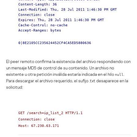
Content-Length: 36
Last-Modified: Thu, 28 Jul 2011 1:46:30 PM GMT
Connection: close
Expires: Thu, 28 Jul 2011 1:46:30 PM GMT
Cache-Control: no-cache
Accept-Ranges: bytes
0|8E2105CC235624452CF4CA5ED5880636
El peer remoto confirma la existencia del archivo respondiendo con
un mensaje MD5 de control de su contenido. Un archivo no
existente u otra petición inválida estaría indicada en el hilo
.
null
Para descargar el archivo requerido, el sufijo .txt desaparece en la
solicitud:
GET /search=ip_list_2 HTTP/1.1
Connection: close
Host: 67.230.63.171