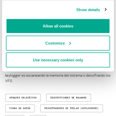
funciona como un módulo autónomo, sino que depende de las
Show details
funciones de intercepción kernel que suministra el módulo 50225
de Regin. Considerando la extrema complejidad de la plataforma
Regin y las pocas opciones de que alguien la duplique sin acceder a
Allow all cookies
sus códigos fuente, llegamos a la conclusión de que los
desarrolladores del programa malicioso QWERTY y los de Regin
son los mismos o trabajan juntos.
Customize
Otra observación importante es que las extensiones de Regin se
guardan dentro de un VFS cifrado y comprimido, lo que significa
que no existen directamente en la máquina de la víctima en su
Use necessary cookies only
formato “nativo”. El despachador de la plataforma carga y ejecuta
ahí las extensiones en el arranque. La única forma de atrapar al
keylogger es escaneando la memoria del sistema o descifrando los
VFS.
ATAQUES SELECTIVOS
DESCRIPCIONES DE MALWARE
FUGAS DE DATOS
REGISTRADORES DE TECLAS (KEYLOGGERS)