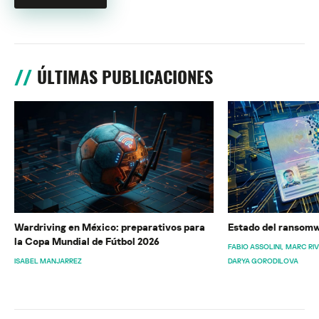
ÚLTIMAS PUBLICACIONES
Wardriving en México: preparativos para
Estado del ransomw
la Copa Mundial de Fútbol 2026
FABIO ASSOLINI
MARC RI
ISABEL MANJARREZ
DARYA GORODILOVA