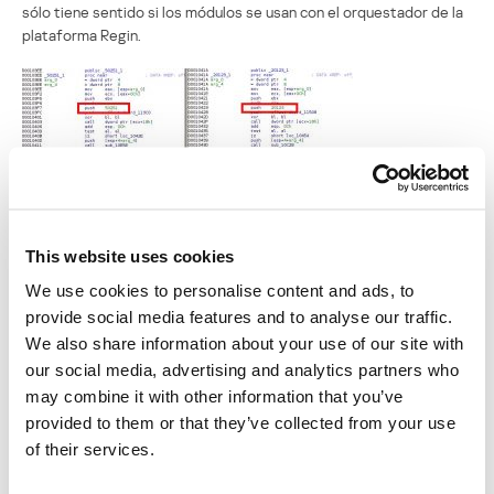
sólo tiene sentido si los módulos se usan con el orquestador de la
plataforma Regin.
This website uses cookies
Aún no conocemos la razón por la que ambos módulos dan
diferentes identidades a las extensiones. Quizás se deba a que los
We use cookies to personalise content and ads, to
utilizan diferentes actores, cada uno con sus respectivos rangos
provide social media features and to analyse our traffic.
de identidad de extensión asignados.
We also share information about your use of our site with
our social media, advertising and analytics partners who
Conclusiones
may combine it with other information that you’ve
provided to them or that they’ve collected from your use
Nuestro análisis del programa malicioso QWERTY publicado por
of their services.
Der Spiegel, indica que se trata de una extensión diseñada para
formar parte de la plataforma Regin. El keylogger QWERTY no