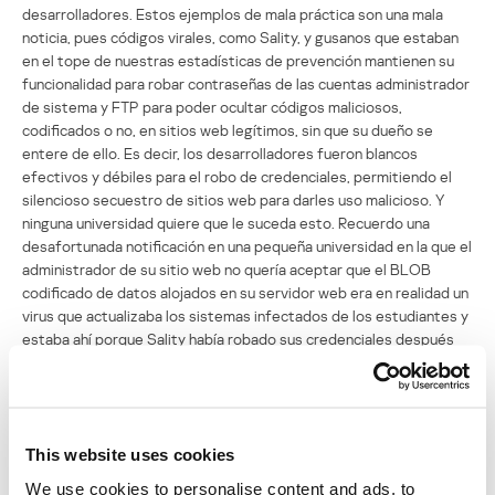
desarrolladores. Estos ejemplos de mala práctica son una mala
noticia, pues códigos virales, como Sality, y gusanos que estaban
en el tope de nuestras estadísticas de prevención mantienen su
funcionalidad para robar contraseñas de las cuentas administrador
de sistema y FTP para poder ocultar códigos maliciosos,
codificados o no, en sitios web legítimos, sin que su dueño se
entere de ello. Es decir, los desarrolladores fueron blancos
efectivos y débiles para el robo de credenciales, permitiendo el
silencioso secuestro de sitios web para darles uso malicioso. Y
ninguna universidad quiere que le suceda esto. Recuerdo una
desafortunada notificación en una pequeña universidad en la que el
administrador de su sitio web no quería aceptar que el BLOB
codificado de datos alojados en su servidor web era en realidad un
virus que actualizaba los sistemas infectados de los estudiantes y
estaba ahí porque Sality había robado sus credenciales después
de intentar ejecutar software pirateado que se distribuía por una
red P2P. De todas maneras, esto sucede, pero se puede prever y
evitar.
La conferencia de Dan Roseberg (Android Modding for the
This website uses cookies
Security Practitioner) fue la sazón para una discusión técnica
We use cookies to personalise content and ads, to