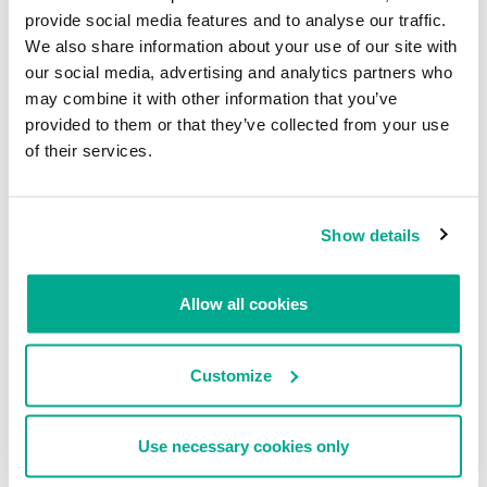
sobre Android, pues aclaró las técnicas rooting/modding y el
provide social media features and to analyse our traffic.
lenguaje que usan, además de las consecuencias de seguridad
We also share information about your use of our site with
cuando se realiza el modding en los teléfonos Android.
our social media, advertising and analytics partners who
may combine it with other information that you’ve
provided to them or that they’ve collected from your use
of their services.
Show details
Allow all cookies
Entre las citas notables, tenemos: “las compañías telefónicas
incentivan a que sus clientes vean sus teléfonos como
Customize
descartables y que adquieran el último modelo y firmen nuevos
contratos por varios años”. “De las 10 vulnerabilidades que he
descubierto y usado para el rooting en Android, 9 están
relacionadas con el “estúpido” permiso para archivos que no es
Use necessary cookies only
parte del código original de Android pero que lo introducen los