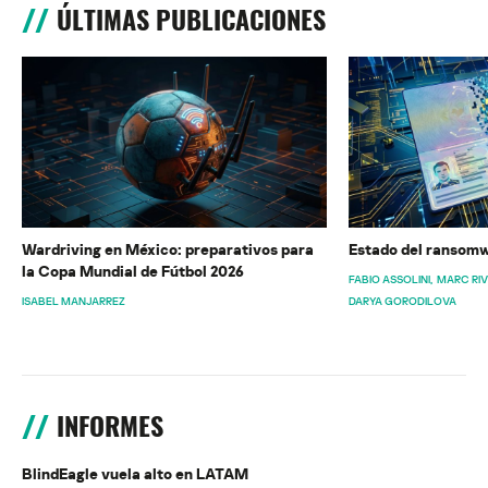
ÚLTIMAS PUBLICACIONES
Wardriving en México: preparativos para
Estado del ransomw
la Copa Mundial de Fútbol 2026
FABIO ASSOLINI
MARC RI
ISABEL MANJARREZ
DARYA GORODILOVA
INFORMES
BlindEagle vuela alto en LATAM