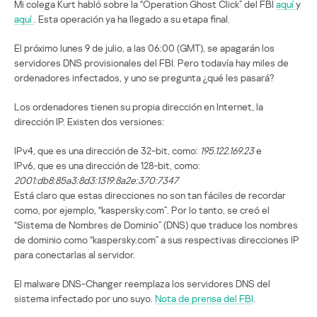
Mi colega Kurt habló sobre la “Operation Ghost Click” del FBI
aquí
y
aquí
. Esta operación ya ha llegado a su etapa final.
El próximo lunes 9 de julio, a las 06:00 (GMT), se apagarán los
servidores DNS provisionales del FBI. Pero todavía hay miles de
ordenadores infectados, y uno se pregunta ¿qué les pasará?
Los ordenadores tienen su propia dirección en Internet, la
dirección IP. Existen dos versiones:
IPv4, que es una dirección de 32-bit, como:
195.122.169.23
e
IPv6, que es una dirección de 128-bit, como:
2001:db8:85a3:8d3:1319:8a2e:370:7347
Está claro que estas direcciones no son tan fáciles de recordar
como, por ejemplo, “kaspersky.com”. Por lo tanto, se creó el
“Sistema de Nombres de Dominio” (DNS) que traduce los nombres
de dominio como “kaspersky.com” a sus respectivas direcciones IP
para conectarlas al servidor.
El malware DNS-Changer reemplaza los servidores DNS del
sistema infectado por uno suyo.
Nota de prensa del FBI
.