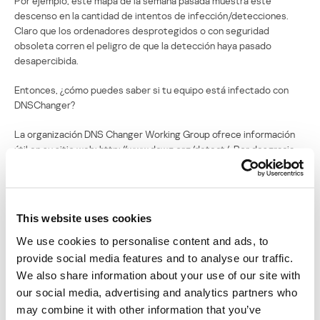
Por ejemplo, este mapa de la semana pasada muestra este
descenso en la cantidad de intentos de infección/detecciones.
Claro que los ordenadores desprotegidos o con seguridad
obsoleta corren el peligro de que la detección haya pasado
desapercibida.
Entonces, ¿cómo puedes saber si tu equipo está infectado con
DNSChanger?
La organización DNS Changer Working Group ofrece información
útil en su sitio web: http://www.dcwg.org/detect/. Por desgracia,
como mencionamos antes, los sitios web automáticos que se
crearon con este fin no son 100% efectivos. Por eso, la solución
manual para revisar las IP del servidor DNS es mucho mejor.
This website uses cookies
Si estás infectado, puedes cambiar tus entradas DNS por las de
los servidores DNS gratuitas de Google: 8.8.8.8 y 8.8.4.4. OpenDNS
We use cookies to personalise content and ads, to
también ofrece dos: 208.67.222.222 y 208.67.220.220, que también
provide social media features and to analyse our traffic.
recomendamos por sus características de seguridad adicionales.
We also share information about your use of our site with
our social media, advertising and analytics partners who
La mejor solución es, por supuesto, instalar un paquete de
may combine it with other information that you’ve
seguridad que pueda detectar y limpiar la infección y, además,