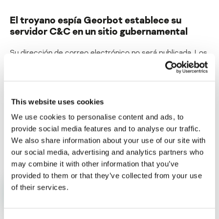
El troyano espía Georbot establece su
servidor C&C en un sitio gubernamental
Su dirección de correo electrónico no será publicada.
Los
campos obligatorios están marcados con
*
This website uses cookies
We use cookies to personalise content and ads, to
provide social media features and to analyse our traffic.
Nombre
*
Correo electrónico
*
We also share information about your use of our site with
our social media, advertising and analytics partners who
may combine it with other information that you’ve
provided to them or that they’ve collected from your use
of their services.