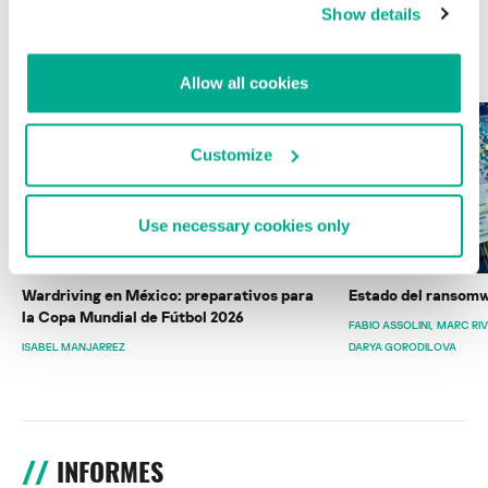
Show details
ÚLTIMAS PUBLICACIONES
Allow all cookies
Customize
Use necessary cookies only
Wardriving en México: preparativos para
Estado del ransomw
la Copa Mundial de Fútbol 2026
FABIO ASSOLINI
MARC RI
ISABEL MANJARREZ
DARYA GORODILOVA
INFORMES