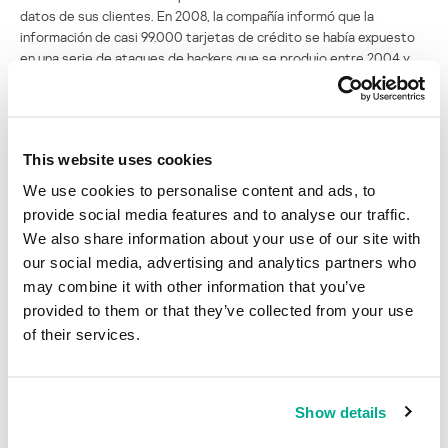
datos de sus clientes. En 2008, la compañía informó que la
información de casi 99.000 tarjetas de crédito se había expuesto
en una serie de ataques de hackers que se produjo entre 2004 y
2007.
Fuentes
This website uses cookies
Forever 21 investigation reveals malware presence at some stores
ZDNet
We use cookies to personalise content and ads, to
provide social media features and to analyse our traffic.
Forever 21 Payment Systems Infected With Malware for 7 Months
We also share information about your use of our site with
Security Week
our social media, advertising and analytics partners who
Forever 21 Found Malware and Encryption Disabled on its PoS
may combine it with other information that you’ve
Devices
Dark Reading
provided to them or that they’ve collected from your use
of their services.
Fallas de seguridad en la tienda Forever 21
expone los datos bancarios sin cifrar de sus
clientes
Show details