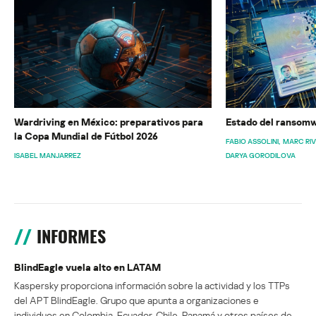
Wardriving en México: preparativos para
Estado del ransomw
la Copa Mundial de Fútbol 2026
FABIO ASSOLINI
MARC RI
ISABEL MANJARREZ
DARYA GORODILOVA
INFORMES
BlindEagle vuela alto en LATAM
Kaspersky proporciona información sobre la actividad y los TTPs
del APT BlindEagle. Grupo que apunta a organizaciones e
individuos en Colombia, Ecuador, Chile, Panamá y otros países de