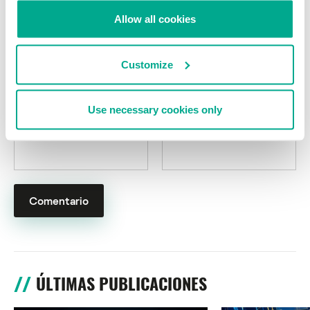
Su dirección de correo electrónico no será publicada.
Los
Allow all cookies
campos obligatorios están marcados con
*
Customize
Use necessary cookies only
Nombre
*
Correo electrónico
*
ÚLTIMAS PUBLICACIONES