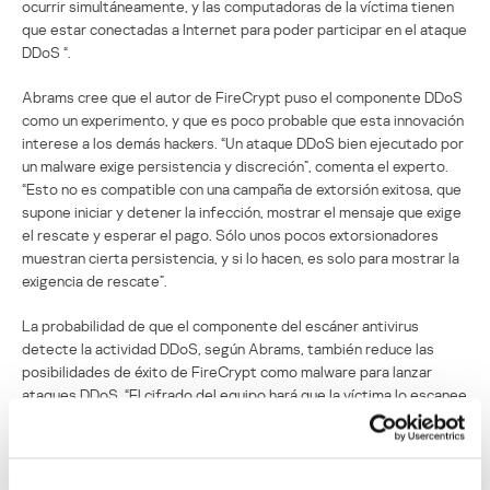
ocurrir simultáneamente, y las computadoras de la víctima tienen
que estar conectadas a Internet para poder participar en el ataque
DDoS “.
Abrams cree que el autor de FireCrypt puso el componente DDoS
como un experimento, y que es poco probable que esta innovación
interese a los demás hackers. “Un ataque DDoS bien ejecutado por
un malware exige persistencia y discreción”, comenta el experto.
“Esto no es compatible con una campaña de extorsión exitosa, que
supone iniciar y detener la infección, mostrar el mensaje que exige
el rescate y esperar el pago. Sólo unos pocos extorsionadores
muestran cierta persistencia, y si lo hacen, es solo para mostrar la
exigencia de rescate”.
La probabilidad de que el componente del escáner antivirus
detecte la actividad DDoS, según Abrams, también reduce las
posibilidades de éxito de FireCrypt como malware para lanzar
ataques DDoS. “El cifrado del equipo hará que la víctima lo escanee
en busca de malware, con lo que se descubrirá el componente
DDoS”, explica Abrams y agrega: “Yo no creo que sea un método de
ataque conveniente, si lo que se requiere es una presencia
permanente en el sistema”.