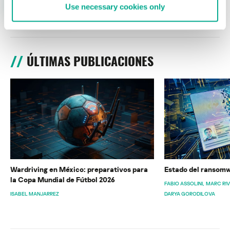
Use necessary cookies only
ÚLTIMAS PUBLICACIONES
Wardriving en México: preparativos para
Estado del ransomw
la Copa Mundial de Fútbol 2026
FABIO ASSOLINI
MARC RI
ISABEL MANJARREZ
DARYA GORODILOVA