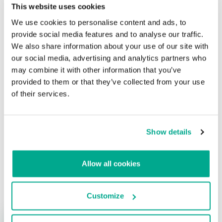
This website uses cookies
Fuentes:
Threatpost
We use cookies to personalise content and ads, to
provide social media features and to analyse our traffic.
We also share information about your use of our site with
FireCrypt, un malware extorsionista con
our social media, advertising and analytics partners who
funciones de DDoS
may combine it with other information that you’ve
Su dirección de correo electrónico no será publicada.
Los
provided to them or that they’ve collected from your use
campos obligatorios están marcados con
*
of their services.
Show details
Allow all cookies
Nombre
*
Correo electrónico
*
Customize