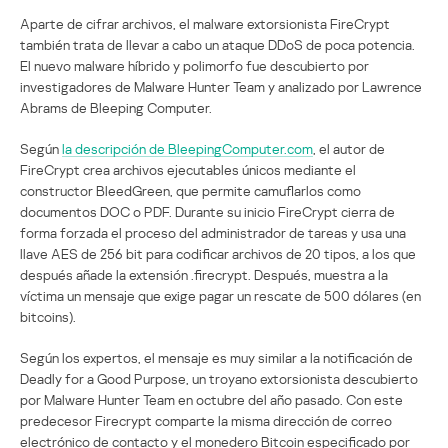
Aparte de cifrar archivos, el malware extorsionista FireCrypt
también trata de llevar a cabo un ataque DDoS de poca potencia.
El nuevo malware híbrido y polimorfo fue descubierto por
investigadores de Malware Hunter Team y analizado por Lawrence
Abrams de Bleeping Computer.
Según
la descripción de BleepingComputer.com
, el autor de
FireCrypt crea archivos ejecutables únicos mediante el
constructor BleedGreen, que permite camuflarlos como
documentos DOC o PDF. Durante su inicio FireCrypt cierra de
forma forzada el proceso del administrador de tareas y usa una
llave AES de 256 bit para codificar archivos de 20 tipos, a los que
después añade la extensión .firecrypt. Después, muestra a la
víctima un mensaje que exige pagar un rescate de 500 dólares (en
bitcoins).
Según los expertos, el mensaje es muy similar a la notificación de
Deadly for a Good Purpose, un troyano extorsionista descubierto
por Malware Hunter Team en octubre del año pasado. Con este
predecesor Firecrypt comparte la misma dirección de correo
electrónico de contacto y el monedero Bitcoin especificado por