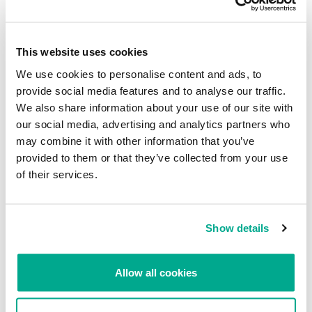
Podemos ver que Google ofrece la opción de denunciar este
This website uses cookies
contenido como malicioso, lo que ya he hecho.
We use cookies to personalise content and ads, to
provide social media features and to analyse our traffic.
We also share information about your use of our site with
our social media, advertising and analytics partners who
may combine it with other information that you’ve
provided to them or that they’ve collected from your use
of their services.
Pensaba que el uso de este método no era tan popular. Es una
muestra de cómo se puede burlar la seguridad mediante el abuso
de servicios legítimos. La clave para los ciberdelincuentes es
Show details
hacerlo de tal manera que pasen desapercibidos y eviten las
detecciones, por lo que este método parece más arriesgado para
los ataques dirigidos.
Allow all cookies
Sin embargo, después de verificar los datos que mis colegas han
recogido, ya no estoy tan seguro de ello. Es mucho más común de