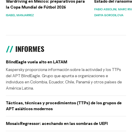
Wardriving en México: preparativos para
Estado del ransomw
la Copa Mundial de Fútbol 2026
FABIO ASSOLINI
MARC RI
ISABEL MANJARREZ
DARYA GORODILOVA
INFORMES
BlindEagle vuela alto en LATAM
Kaspersky proporciona información sobre la actividad y los TTPs
del APT BlindEagle. Grupo que apunta a organizaciones e
individuos en Colombia, Ecuador, Chile, Panamá y otros países de
América Latina.
Tácticas, técnicas y procedimientos (TTPs) de los grupos de
APT asiáticos modernos
MosaicRegressor: acechando en las sombras de UEFI