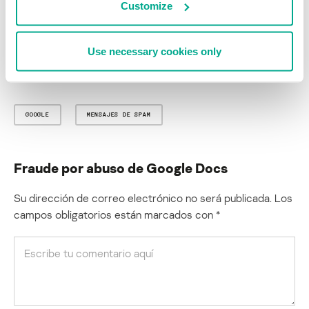
Customize
lo que creía, ya que es muy efectivo para evitar las medidas de
seguridad y para que él contenido le parezca legítimo a la víctima.
Use necessary cookies only
P.D.: Agradezco a mis colegas Fabio y Michael por su ayuda en la
publicación de este artículo.
GOOGLE
MENSAJES DE SPAM
Fraude por abuso de Google Docs
Su dirección de correo electrónico no será publicada.
Los
campos obligatorios están marcados con
*