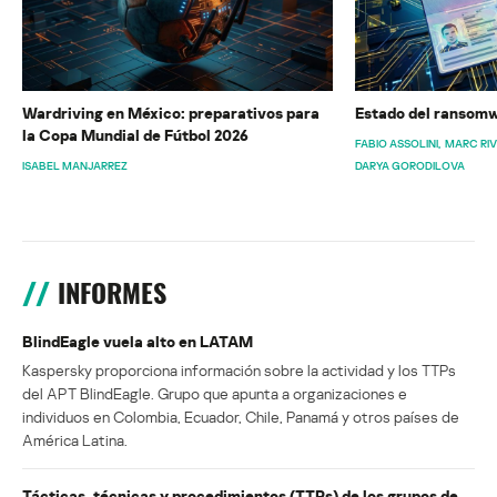
Wardriving en México: preparativos para
Estado del ransomw
la Copa Mundial de Fútbol 2026
FABIO ASSOLINI
MARC RI
ISABEL MANJARREZ
DARYA GORODILOVA
INFORMES
BlindEagle vuela alto en LATAM
Kaspersky proporciona información sobre la actividad y los TTPs
del APT BlindEagle. Grupo que apunta a organizaciones e
individuos en Colombia, Ecuador, Chile, Panamá y otros países de
América Latina.
Tácticas, técnicas y procedimientos (TTPs) de los grupos de