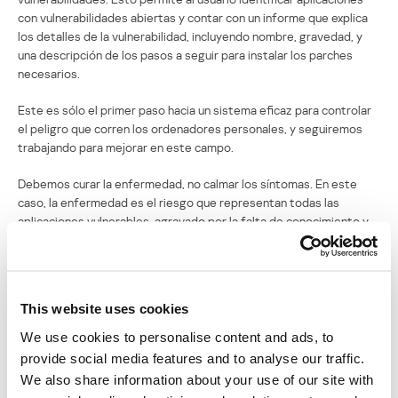
con vulnerabilidades abiertas y contar con un informe que explica
los detalles de la vulnerabilidad, incluyendo nombre, gravedad, y
una descripción de los pasos a seguir para instalar los parches
necesarios.
Este es sólo el primer paso hacia un sistema eficaz para controlar
el peligro que corren los ordenadores personales, y seguiremos
trabajando para mejorar en este campo.
Debemos curar la enfermedad, no calmar los síntomas. En este
caso, la enfermedad es el riesgo que representan todas las
aplicaciones vulnerables, agravado por la falta de conocimiento y
cuidado de los usuarios. Y esto no es algo que los antivirus puedan
o deban enfrentar solos: es una cuestión de seguridad en general.
Además, no existe empresa antivirus, sin importar cuán buenos
This website uses cookies
sean sus resultados en estas pruebas, que tenga el derecho de
decir “te protegemos contra todo tipo de vulnerabilidades, así que
We use cookies to personalise content and ads, to
no necesitas instalar parches”. Ninguna empresa responsable se
provide social media features and to analyse our traffic.
atrevería a decir eso, y todos en la industria de la seguridad
We also share information about your use of our site with
estamos de acuerdo en que los parches son imprescindibles. Este