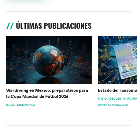
ÚLTIMAS PUBLICACIONES
Wardriving en México: preparativos para
Estado del ransomw
la Copa Mundial de Fútbol 2026
FABIO ASSOLINI
MARC RI
ISABEL MANJARREZ
DARYA GORODILOVA