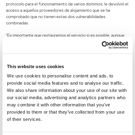
protocolo para el funcionamiento de varios dominios, le devolvió el
acceso a aquellos proveedores de alojamiento que se ha
comprobado que no tienen estas dos vulnerabilidades
combinadas.
“Es importante que restauremos el servicio si es posible, aunque
solo lo haremos cuando no tengamos dudas de que el protocolo
TLS-SNI-01 es seguro”, dijo Let’s Encrypt en un comunicado. “Por
ahora, creemos que el problema puede abordarse haciendo que
algunos servidores implementen controles más estrictos para los
This website uses cookies
dominios que alojan en su infraestructura”.
We use cookies to personalise content and ads, to
Fuentes
provide social media features and to analyse our traffic.
We also share information about your use of our site with
Let’s Encrypt disables TLS-SNI-01 validation
ZDNet
our social media, advertising and analytics partners who
Hackers could get certificates for domains they don’t own
SC
may combine it with other information that you’ve
Magazine UK
provided to them or that they’ve collected from your use
of their services.
Let’s Encrypt plugs hole that let miscreants grab HTTPS web
certs for strangers’ domains
The Register