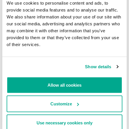
We use cookies to personalise content and ads, to
provide social media features and to analyse our traffic.
We also share information about your use of our site with
our social media, advertising and analytics partners who
may combine it with other information that you’ve
provided to them or that they’ve collected from your use
of their services.
¿Qué se puede hacer al respecto?
Hay que analizar con mucho cuidado las solicitudes de permisos de
las aplicaciones. Si las aplicaciones contienen “offerwalls”, hay que
Show details
tratarlas como sospechosas ya que pueden drenar toda tu
información confidencial. Hay que leer con atención los
comentarios de otros usuarios, y si estas aplicaciones ya están
Allow all cookies
instaladas en tu equipo, deberías vigilar muy de cerca tu
información personal. Con la explosión de popularidad de las
aplicaciones para dispositivos móviles, y con el consecuente
Customize
involucramiento de la industria publicitaria, cada vez es más difícil
definir qué constituye un spyware. Los consumidores deben tener
cuidado.
Use necessary cookies only