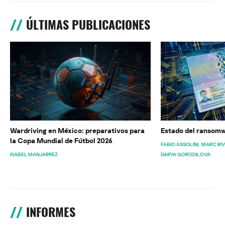
ÚLTIMAS PUBLICACIONES
Wardriving en México: preparativos para
Estado del ransomw
la Copa Mundial de Fútbol 2026
FABIO ASSOLINI
MARC RI
ISABEL MANJARREZ
DARYA GORODILOVA
INFORMES