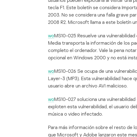
usuarios pueden explotarla al visitar una 
tecla F1. Este boletín se considera Impo
2003. No se considera una falla grave pa
2008 R2. Microsoft llama a este boletín 
wo
MS10-025 Resuelve una vulnerabilidad 
Media transporta la información de los pa
completo el ordenador. Vale la pena not
opcional en Windows 2000 y no está inst
wo
MS10-026 Se ocupa de una vulnerabili
Layer-3 (MP3). Esta vulnerabilidad hace q
usuario abre un archivo AVI malicioso.
wo
MS10-027 soluciona una vulnerabilidad
exploten esta vulnerabilidad, el usuario de
música o video infectado.
Para más información sobre el resto de lo
que Microsoft y Adobe lanzaron este mes,