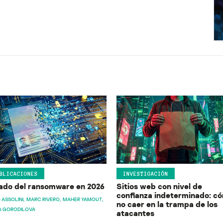
BLICACIONES
INVESTIGACIÓN
ado del ransomware en 2026
Sitios web con nivel de
confianza indeterminado: c
 ASSOLINI
MARC RIVERO
MAHER YAMOUT
no caer en la trampa de los
A GORODILOVA
atacantes