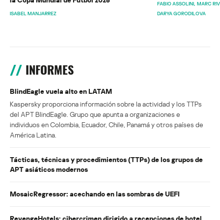
FABIO ASSOLINI
MARC RI
ISABEL MANJARREZ
DARYA GORODILOVA
INFORMES
BlindEagle vuela alto en LATAM
Kaspersky proporciona información sobre la actividad y los TTPs
del APT BlindEagle. Grupo que apunta a organizaciones e
individuos en Colombia, Ecuador, Chile, Panamá y otros países de
América Latina.
Tácticas, técnicas y procedimientos (TTPs) de los grupos de
APT asiáticos modernos
MosaicRegressor: acechando en las sombras de UEFI
RevengeHotels: cibercrimen dirigido a recepciones de hotel