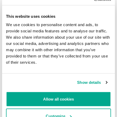
Researchers warn of unfixable DNS denial of service NXNSAttack
•
IT News
This website uses cookies
We use cookies to personalise content and ads, to
SECURITY
provide social media features and to analyse our traffic.
We also share information about your use of our site with
our social media, advertising and analytics partners who
Nueva vulnerabilidad en DNS puede explotar
may combine it with other information that you’ve
sus principios más esenciales para distribuir
provided to them or that they’ve collected from your use
ataques DDoS
of their services.
Su dirección de correo electrónico no será publicada.
Los
campos obligatorios están marcados con
*
Show details
Allow all cookies
Nombre
*
Correo electrónico
*
Customize