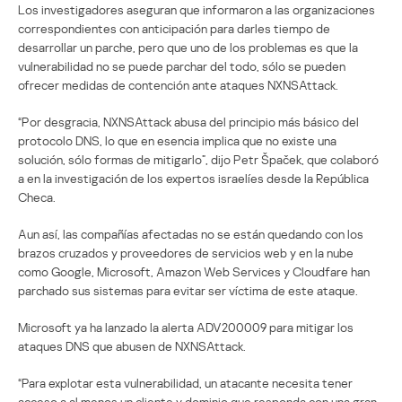
Los investigadores aseguran que informaron a las organizaciones
correspondientes con anticipación para darles tiempo de
desarrollar un parche, pero que uno de los problemas es que la
vulnerabilidad no se puede parchar del todo, sólo se pueden
ofrecer medidas de contención ante ataques NXNSAttack.
“Por desgracia, NXNSAttack abusa del principio más básico del
protocolo DNS, lo que en esencia implica que no existe una
solución, sólo formas de mitigarlo”, dijo Petr Špaček, que colaboró
a en la investigación de los expertos israelíes desde la República
Checa.
Aun así, las compañías afectadas no se están quedando con los
brazos cruzados y proveedores de servicios web y en la nube
como Google, Microsoft, Amazon Web Services y Cloudfare han
parchado sus sistemas para evitar ser víctima de este ataque.
Microsoft ya ha lanzado la alerta ADV200009 para mitigar los
ataques DNS que abusen de NXNSAttack.
“Para explotar esta vulnerabilidad, un atacante necesita tener
acceso a al menos un cliente y dominio que responda con una gran