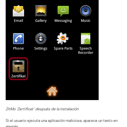
ZitMo ‘Zertificat’ después de la instalación
Si el usuario ejecuta una aplicación maliciosa, aparece un texto en
alemán: