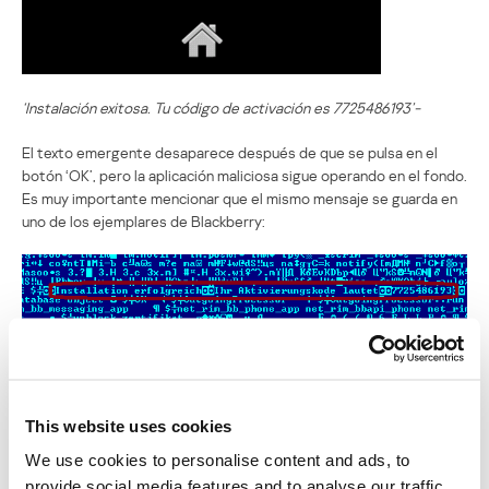
‘Instalación exitosa. Tu código de activación es 7725486193’-
El texto emergente desaparece después de que se pulsa en el
botón ‘OK’, pero la aplicación maliciosa sigue operando en el fondo.
Es muy importante mencionar que el mismo mensaje se guarda en
uno de los ejemplares de Blackberry:
La situación con el nuevo archivo Android ZitMo es diferente a la
de Blackberry. En nuestros anteriores artículos y entradas sobre
ZitMo mencionamos que ZeuS-in-the-Mobile para Android es
This website uses cookies
mucho más primitivo que las versiones para otras plataformas
como Symbian, Windows Mobile o Blackberry. Pero, en este caso,
We use cookies to personalise content and ads, to
la situación ha cambiado y ZitMo para Android se ha vuelto más
provide social media features and to analyse our traffic.