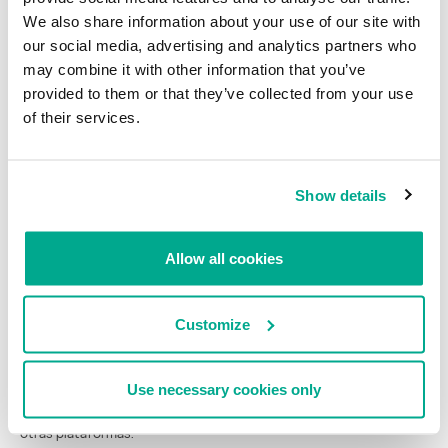
parecido a los ejemplares ‘clásicos’ de ZeuS-in-the-Mobile.
We also share information about your use of our site with
our social media, advertising and analytics partners who
Veamos una lista de constantes de cadenas de caracteres en el
archivo Constant.class.
may combine it with other information that you’ve
provided to them or that they’ve collected from your use
of their services.
Show details
Allow all cookies
Podrás notar que algunas cadenas de caracteres, como ‘on’ (activa
Customize
el malware), ‘off’ (desactiva el malware), ‘set admin’ (cambia el
número de teléfono móvil de C&C) son familiares. Estos son
comandos SMS que un número de teléfono móvil de C&C puede
Use necessary cookies only
enviar a un dispositivo infectado por ZitMo. La lista de comandos
es más corta que las de las versiones de ZeuS-in-the-Mobile para
otras plataformas.