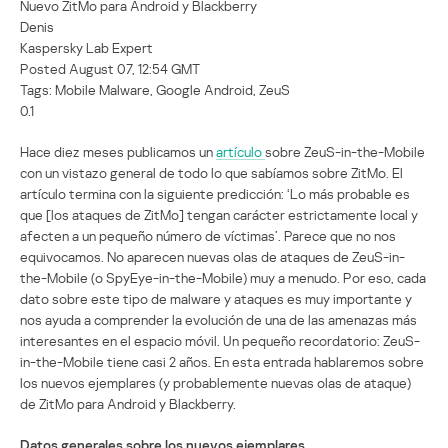
Nuevo ZitMo para Android y Blackberry
Denis
Kaspersky Lab Expert
Posted August 07, 12:54 GMT
Tags: Mobile Malware, Google Android, ZeuS
0.1
Hace diez meses publicamos un
artículo
sobre ZeuS-in-the-Mobile
con un vistazo general de todo lo que sabíamos sobre ZitMo. El
artículo termina con la siguiente predicción: ‘Lo más probable es
que [los ataques de ZitMo] tengan carácter estrictamente local y
afecten a un pequeño número de víctimas’. Parece que no nos
equivocamos. No aparecen nuevas olas de ataques de ZeuS-in-
the-Mobile (o SpyEye-in-the-Mobile) muy a menudo. Por eso, cada
dato sobre este tipo de malware y ataques es muy importante y
nos ayuda a comprender la evolución de una de las amenazas más
interesantes en el espacio móvil. Un pequeño recordatorio: ZeuS-
in-the-Mobile tiene casi 2 años. En esta entrada hablaremos sobre
los nuevos ejemplares (y probablemente nuevas olas de ataque)
de ZitMo para Android y Blackberry.
Datos generales sobre los nuevos ejemplares