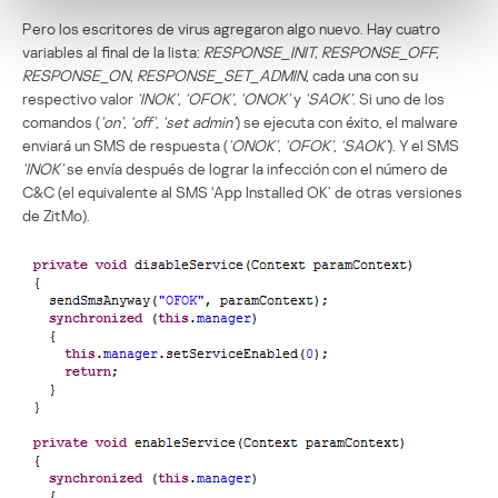
Pero los escritores de virus agregaron algo nuevo. Hay cuatro
variables al final de la lista:
RESPONSE_INIT, RESPONSE_OFF,
RESPONSE_ON, RESPONSE_SET_ADMIN
, cada una con su
respectivo valor
‘INOK’
,
‘OFOK’
,
‘ONOK’
y
‘SAOK’
. Si uno de los
comandos (
‘on’
,
‘off’
,
‘set admin’
) se ejecuta con éxito, el malware
enviará un SMS de respuesta (
‘ONOK’
,
‘OFOK’
,
‘SAOK’
). Y el SMS
‘INOK’
se envía después de lograr la infección con el número de
C&C (el equivalente al SMS ‘App Installed OK’ de otras versiones
de ZitMo).