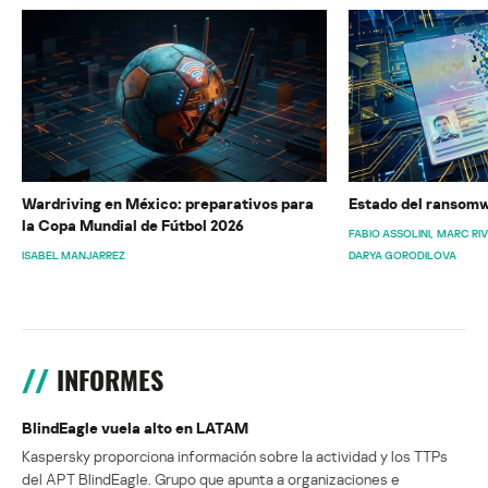
Wardriving en México: preparativos para
Estado del ransomw
la Copa Mundial de Fútbol 2026
FABIO ASSOLINI
MARC RI
ISABEL MANJARREZ
DARYA GORODILOVA
INFORMES
BlindEagle vuela alto en LATAM
Kaspersky proporciona información sobre la actividad y los TTPs
del APT BlindEagle. Grupo que apunta a organizaciones e