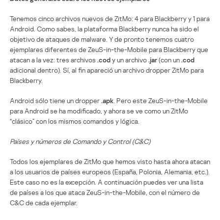
Tenemos cinco archivos nuevos de ZitMo: 4 para Blackberry y 1 para
Android. Como sabes, la plataforma Blackberry nunca ha sido el
objetivo de ataques de malware. Y de pronto tenemos cuatro
ejemplares diferentes de ZeuS-in-the-Mobile para Blackberry que
atacan a la vez: tres archivos
.cod
y un archivo
.jar
(con un
.cod
adicional dentro). Sí, al fin apareció un archivo dropper ZitMo para
Blackberry.
Android sólo tiene un dropper
.apk
. Pero este ZeuS-in-the-Mobile
para Android se ha modificado, y ahora se ve como un ZitMo
“clásico” con los mismos comandos y lógica.
Países y números de Comando y Control (C&C)
Todos los ejemplares de ZitMo que hemos visto hasta ahora atacan
a los usuarios de países europeos (España, Polonia, Alemania, etc.).
Este caso no es la excepción. A continuación puedes ver una lista
de países a los que ataca ZeuS-in-the-Mobile, con el número de
C&C de cada ejemplar.