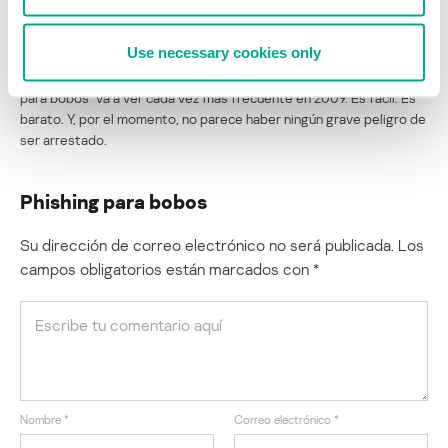
estos ataques hayan estado cambiando sus viejos números por
otros nuevos sin que nadie haya tratado de ubicarlos y arrestarlos.
Use necessary cookies only
Protéjanse Uds. mismos y cuiden sus datos personales. “Phishing
para bobos” va a ver cada vez más frecuente en 2009. Es fácil. Es
barato. Y, por el momento, no parece haber ningún grave peligro de
ser arrestado.
Phishing para bobos
Su dirección de correo electrónico no será publicada.
Los
campos obligatorios están marcados con
*
Nombre
*
Correo electrónico
*