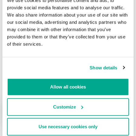
We use cookies to personalise content and ads, to
provide social media features and to analyse our traffic.
SWF, PDF… ¡Todo está en Adobe!
We also share information about your use of our site with
our social media, advertising and analytics partners who
Su dirección de correo electrónico no será publicada.
Los
may combine it with other information that you’ve
campos obligatorios están marcados con
*
provided to them or that they’ve collected from your use
of their services.
Show details
Nombre
*
Correo electrónico
*
Allow all cookies
Customize
Use necessary cookies only