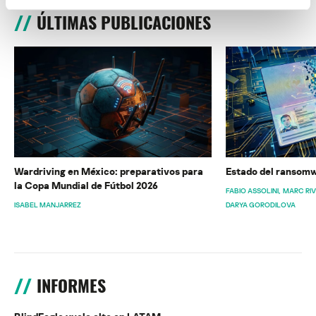
ÚLTIMAS PUBLICACIONES
Wardriving en México: preparativos para
Estado del ransomw
la Copa Mundial de Fútbol 2026
FABIO ASSOLINI
MARC RI
ISABEL MANJARREZ
DARYA GORODILOVA
INFORMES