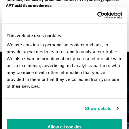
APT asiáticos modernos
MosaicRegressor: acechando en las sombras de UEFI
RevengeHotels: cibercrimen dirigido a recepciones de hotel
This website uses cookies
en todo el mundo
We use cookies to personalise content and ads, to
provide social media features and to analyse our traffic.
We also share information about your use of our site with
our social media, advertising and analytics partners who
may combine it with other information that you’ve
provided to them or that they’ve collected from your use
of their services.
Show details
Allow all cookies