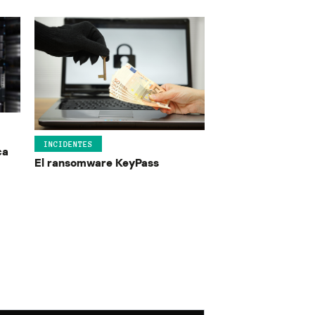
INCIDENTES
ca
El ransomware KeyPass