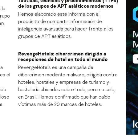
Tácticas, técnicas y procedimientos (TTPs)
de los grupos de APT asiáticos modernos
 la
Hemos elaborado este informe con el
Grupo
propósito de compartir información de
en
inteligencia avanzada para hacer frente a los
grupos de APT asiáticos.
RevengeHotels: cibercrimen dirigido a
recepciones de hotel en todo el mundo
la
RevengeHotels es una campaña de
es el
cibercrimen mediante malware, dirigida contra
e
hoteles, hostales y empresas de turismo y
ido
hostelería ubicados sobre todo, pero no solo,
cioso
en Brasil. Hemos confirmado que han caído
s.
víctimas más de 20 marcas de hoteles.