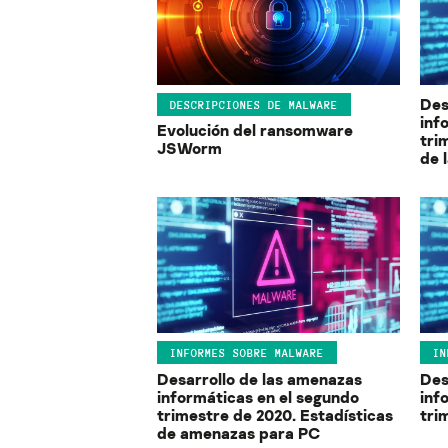
Des
DESCRIPCIONES DE MALWARE
inf
Evolución del ransomware
tri
JSWorm
de 
INFORMES SOBRE MALWARE
IN
Desarrollo de las amenazas
Des
informáticas en el segundo
inf
trimestre de 2020. Estadísticas
tri
de amenazas para PC