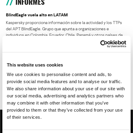
INFORMES
BlindEagle vuela alto en LATAM
Kaspersky proporciona información sobre la actividad y los TTPs
del APT BlindEagle. Grupo que apunta a organizaciones e
individuos en Colombia, Ecuador, Chile, Panamá y otros países de
América Latina.
Tácticas, técnicas y procedimientos (TTPs) de los grupos de
APT asiáticos modernos
This website uses cookies
We use cookies to personalise content and ads, to
MosaicRegressor: acechando en las sombras de UEFI
provide social media features and to analyse our traffic.
We also share information about your use of our site with
RevengeHotels: cibercrimen dirigido a recepciones de hotel
our social media, advertising and analytics partners who
en todo el mundo
may combine it with other information that you’ve
provided to them or that they’ve collected from your use
of their services.