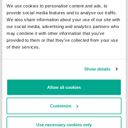
We use cookies to personalise content and ads, to
provide social media features and to analyse our traffic.
We also share information about your use of our site with
our social media, advertising and analytics partners who
may combine it with other information that you’ve
provided to them or that they’ve collected from your use
of their services.
Show details
La foto es cortesía de mi colega Dmitry Bestuzhev –
Allow all cookies
https://twitter.com/dimitribest/status/506820178320322560
Y recuerda: si no quieres arriesgarte a que tus fotos privadas se
Customize
filtren, ¡lo más seguro es que no te tomes ninguna!
Use necessary cookies only
CLOUD
HACKERS
APPLE