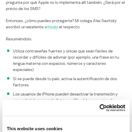
pregunta por qué Apple no lo implementa allí también. ¿Será por el
precio de los SMS?
Entonces, ¿cómo puedes protegerte? Mi colega Alex Savitsky
escribió un excelente
artículo
al respecto.
Resumiéndolo:
Utiliza contraseñas fuertes y únicas que sean fáciles de
recordar y difíciles de adivinar (por ejemplo, una frase en tu
lengua materna con espacios, números y caracteres
especiales)
Si se puede desde tu país, activa la autentificación de dos
factores
Los usuarios de iPhone pueden desactivar la transmisión y
capacidad de compartir fotos en iCloud. Los usuarios de
iPhone también pueden eliminar las copias de seguridad de sus
fotos / iPhone en iCloud.
This website uses cookies