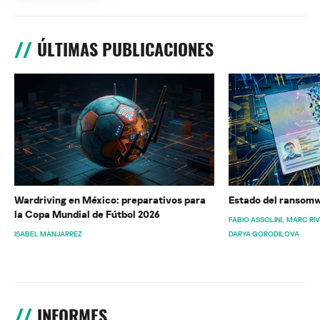
ÚLTIMAS PUBLICACIONES
Wardriving en México: preparativos para
Estado del ransomw
la Copa Mundial de Fútbol 2026
FABIO ASSOLINI
MARC RI
ISABEL MANJARREZ
DARYA GORODILOVA
INFORMES