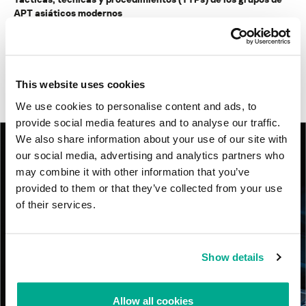
APT asiáticos modernos
MosaicRegressor: acechando en las sombras de UEFI
RevengeHotels: cibercrimen dirigido a recepciones de hotel
This website uses cookies
en todo el mundo
We use cookies to personalise content and ads, to
provide social media features and to analyse our traffic.
We also share information about your use of our site with
our social media, advertising and analytics partners who
may combine it with other information that you’ve
provided to them or that they’ve collected from your use
of their services.
Show details
Allow all cookies