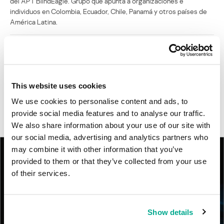
del APT BlindEagle. Grupo que apunta a organizaciones e
individuos en Colombia, Ecuador, Chile, Panamá y otros países de
América Latina.
Tácticas, técnicas y procedimientos (TTPs) de los grupos de
APT asiáticos modernos
MosaicRegressor: acechando en las sombras de UEFI
This website uses cookies
We use cookies to personalise content and ads, to
RevengeHotels: cibercrimen dirigido a recepciones de hotel
provide social media features and to analyse our traffic.
en todo el mundo
We also share information about your use of our site with
our social media, advertising and analytics partners who
may combine it with other information that you’ve
provided to them or that they’ve collected from your use
of their services.
Show details