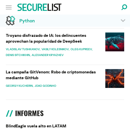
Python
Troyano disfrazado de IA: los delincuentes
aprovechan la popularidad de DeepSeek
VLADISLAV TUSHKANOV
VASILY KOLESNIKOV
OLEG KUPREEV
DENIS SITCHIKHIN
ALEXANDER KRYAZHEV
La campaña GitVenom: Robo de criptomonedas
mediante GitHub
GEORGY KUCHERIN
JOAO GODINHO
INFORMES
BlindEagle vuela alto en LATAM