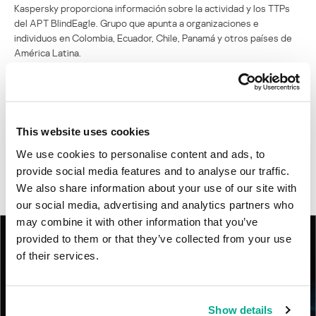
Kaspersky proporciona información sobre la actividad y los TTPs
del APT BlindEagle. Grupo que apunta a organizaciones e
individuos en Colombia, Ecuador, Chile, Panamá y otros países de
América Latina.
Tácticas, técnicas y procedimientos (TTPs) de los grupos de
APT asiáticos modernos
This website uses cookies
MosaicRegressor: acechando en las sombras de UEFI
We use cookies to personalise content and ads, to
provide social media features and to analyse our traffic.
RevengeHotels: cibercrimen dirigido a recepciones de hotel
en todo el mundo
We also share information about your use of our site with
our social media, advertising and analytics partners who
may combine it with other information that you’ve
provided to them or that they’ve collected from your use
of their services.
Show details