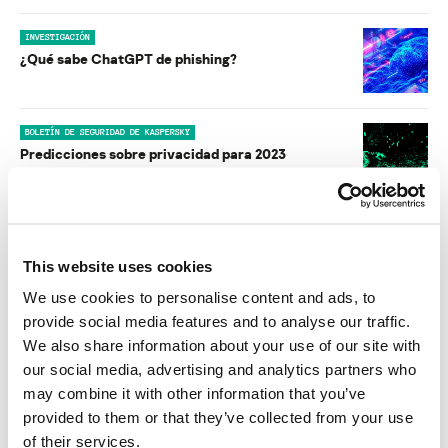
INVESTIGACIÓN
¿Qué sabe ChatGPT de phishing?
BOLETÍN DE SEGURIDAD DE KASPERSKY
Predicciones sobre privacidad para 2023
BOLETÍN DE SEGURIDAD DE KASPERSKY
Predicciones sobre privacidad para 2022
This website uses cookies
We use cookies to personalise content and ads, to
provide social media features and to analyse our traffic.
NOTICIAS
Predicciones sobre la privacidad para 2021
We also share information about your use of our site with
our social media, advertising and analytics partners who
may combine it with other information that you’ve
provided to them or that they’ve collected from your use
INVESTIGACIÓN
Doxing, robos y exhibiciones. ¿Dónde van a parar
of their services.