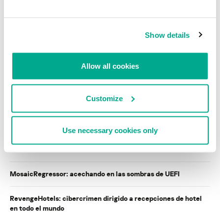
tus datos personales?
Show details
INFORMES
Allow all cookies
BlindEagle vuela alto en LATAM
Kaspersky proporciona información sobre la actividad y los TTPs
del APT BlindEagle. Grupo que apunta a organizaciones e
Customize
individuos en Colombia, Ecuador, Chile, Panamá y otros países de
América Latina.
Use necessary cookies only
Tácticas, técnicas y procedimientos (TTPs) de los grupos de
APT asiáticos modernos
MosaicRegressor: acechando en las sombras de UEFI
RevengeHotels: cibercrimen dirigido a recepciones de hotel
en todo el mundo