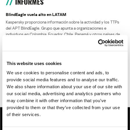
INFORMES
BlindEagle vuela alto en LATAM
Kaspersky proporciona información sobre la actividad y los TTPs
del APT BlindEagle. Grupo que apunta a organizaciones e
individuos en Colombia, Ecuador, Chile, Panamá y otros países de
América Latina.
Tácticas, técnicas y procedimientos (TTPs) de los grupos de
APT asiáticos modernos
This website uses cookies
We use cookies to personalise content and ads, to
MosaicRegressor: acechando en las sombras de UEFI
provide social media features and to analyse our traffic.
We also share information about your use of our site with
RevengeHotels: cibercrimen dirigido a recepciones de hotel
our social media, advertising and analytics partners who
en todo el mundo
may combine it with other information that you’ve
provided to them or that they’ve collected from your use
of their services.