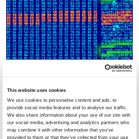
Sección de decodificación de datos primarios.
Hace unos días encontré otro ejemplar de ZeuS que también trata
de descubrir si está siendo analizado, por ejemplo, por empresas
This website uses cookies
antivirus. La funcionalidad es muy similar, pero con menos
We use cookies to personalise content and ads, to
modificaciones: se agregó otro criterio para detectar nuevas
plataformas de pruebas.
provide social media features and to analyse our traffic.
We also share information about your use of our site with
En esta variante de ZeuS, también hay modificaciones de la
our social media, advertising and analytics partners who
estructura en partes del código, que se ha mantenido sin cambios
may combine it with other information that you’ve
por más de 6 meses y se ha utilizado en miles de ejemplares del
provided to them or that they’ve collected from your use
troyano.