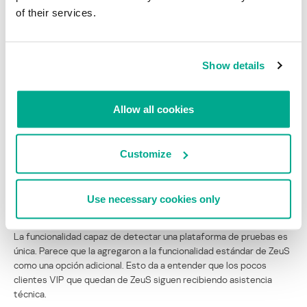
of their services.
Show details
Allow all cookies
Modificaciones a una pieza del código de ZeuS que antes no se
Customize
había alterado.
Los cambios al código muestran que se creó el ejemplar usando
Use necessary cookies only
una versión nueva y re-compilada de Zeus Builder.
La funcionalidad capaz de detectar una plataforma de pruebas es
única. Parece que la agregaron a la funcionalidad estándar de ZeuS
como una opción adicional. Esto da a entender que los pocos
clientes VIP que quedan de ZeuS siguen recibiendo asistencia
técnica.