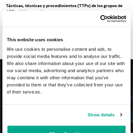
Tácticas, técnicas y procedimientos (TTPs) de los grupos de
APT asiáticos modernos
MosaicRegressor: acechando en las sombras de UEFI
This website uses cookies
RevengeHotels: cibercrimen dirigido a recepciones de hotel
en todo el mundo
We use cookies to personalise content and ads, to
provide social media features and to analyse our traffic.
We also share information about your use of our site with
our social media, advertising and analytics partners who
may combine it with other information that you’ve
provided to them or that they’ve collected from your use
of their services.
Show details