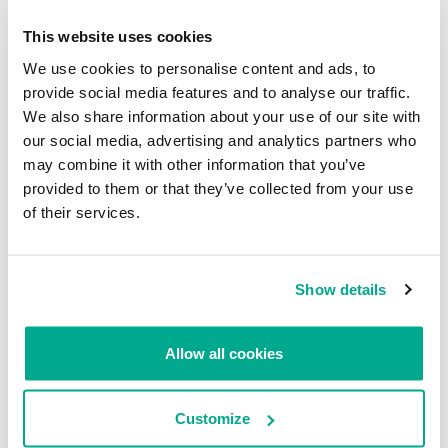
GreetingGhoul, que tiene en la mira las
criptomonedas
This website uses cookies
GREAT
SERGEY LOZHKIN
We use cookies to personalise content and ads, to
provide social media features and to analyse our traffic.
Evolución de las amenazas informáticas en
We also share information about your use of our site with
el primer trimestre de 2023. Estadísticas
our social media, advertising and analytics partners who
de computadoras personales
may combine it with other information that you’ve
AMR
provided to them or that they’ve collected from your use
of their services.
Métodos inusuales de infección – parte 2
GREAT
Show details
Publicidad maliciosa a través de motores
de búsqueda
Allow all cookies
VICTORIA VLASOVA
ILYA TYUNKIN
HAIM ZIGEL
Customize