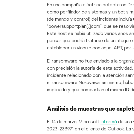
En una compañía eléctrica detectaron Dro
como perfilador de sistemas y un bot si
(de mando y control) del incidente incluía
“powersupportplan[.]com”, que se resolví
Este host se había utilizado varios años 
pensar que podría tratarse de un ataque 
establecer un vínculo con aquel APT, por 
El ransomware no fue enviado a la organiz
con precisión la autoría de esta activida
incidente relacionado con la atención sani
el ransomware Nokoyawa; asimismo, hubo o
implicado y que compartían el mismo ID de
Análisis de muestras que explo
El 14 de marzo, Microsoft
informó
de una v
2023-23397) en el cliente de Outlook. La 