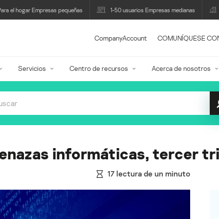
Para el hogar Empresas pequeñas
1-50 usuarios Empresas medianas
CompanyAccount
COMUNÍQUESE CO
Servicios
Centro de recursos
Acerca de nosotros
enazas informáticas, tercer t
17
lectura de un minuto