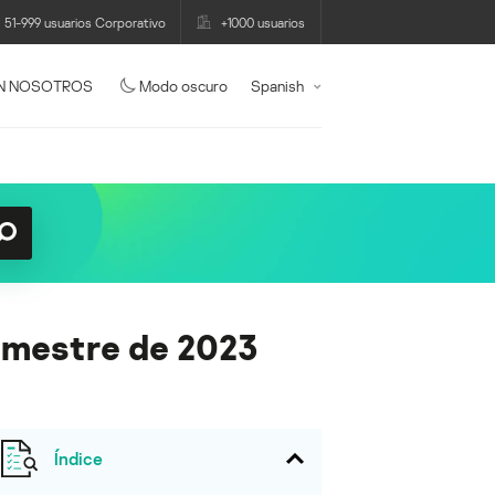
51-999 usuarios Corporativo
+1000 usuarios
N NOSOTROS
Modo oscuro
Spanish
rimestre de 2023
Índice