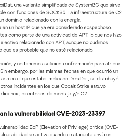
xiDat, una variante simplificada de SystemBC que sirve
mple con funciones de SOCKS5. La infraestructura de C2
 un dominio relacionado con la energía,
a en un host IP que ya era considerado sospechoso.
antes como parte de una actividad de APT, lo que nos hizo
selectivo relacionado con APT, aunque no pudimos
lo que es probable que no esté relacionado.
ación, y no tenemos suficiente información para atribuir
d. Sin embargo, por las mismas fechas en que ocurrió un
taria en el que estaba implicado DroxiDat, se distribuyó
tros incidentes en los que Cobalt Strike estuvo
 licencia, directorios de montaje y/o C2.
tan la vulnerabilidad CVE-2023-23397
ulnerabilidad EoP (Elevation of Privilege) crítica (CVE-
vulnerabilidad se activa cuando un atacante envía un