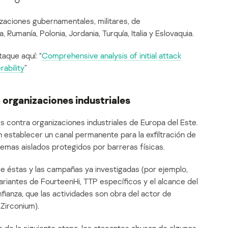
zaciones gubernamentales, militares, de
, Rumanía, Polonia, Jordania, Turquía, Italia y Eslovaquia.
taque aquí: “
Comprehensive analysis of initial attack
ability
”
 organizaciones industriales
 contra organizaciones industriales de Europa del Este.
 establecer un canal permanente para la exfiltración de
emas aislados protegidos por barreras físicas.
re éstas y las campañas ya investigadas (por ejemplo,
 variantes de FourteenHi, TTP específicos y el alcance del
ianza, que las actividades son obra del actor de
Zirconium).
are de la siguiente etapa, los atacantes abusan de algunos