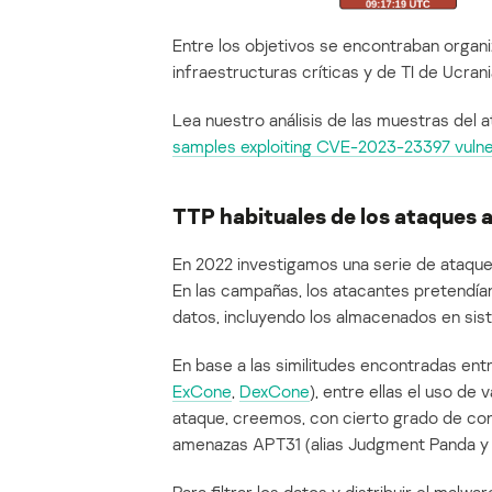
Entre los objetivos se encontraban organi
infraestructuras críticas y de TI de Ucrania
Lea nuestro análisis de las muestras del a
samples exploiting CVE-2023-23397 vulner
TTP habituales de los ataques a
En 2022 investigamos una serie de ataques
En las campañas, los atacantes pretendían
datos, incluyendo los almacenados en sist
En base a las similitudes encontradas ent
ExCone
,
DexCone
), entre ellas el uso de
ataque, creemos, con cierto grado de conf
amenazas APT31 (alias Judgment Panda y 
Para filtrar los datos y distribuir el malw