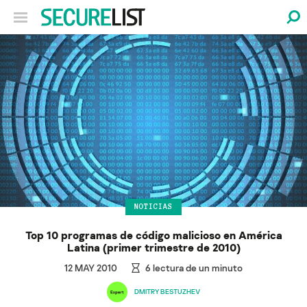
NOTICIAS
Top 10 programas de código malicioso en América
Latina (primer trimestre de 2010)
12 MAY 2010
6
lectura de un minuto
DMITRY BESTUZHEV