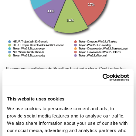
El panorama malicioso de Brasil es bastante claro. Casi todos los
programas de malware de mayor difusion en el primer trimestre
del 2010 son enfocados directamente al robo de informacion de
las cuentas para el acceso a los servicios de pagos y de banca en
linea de sus victimas. Ademas casi todo el codigo malicioso
This website uses cookies
presente en el grafico fue desarrollado internamente por los
criminales de Brasil. La excepcion es el gusano Kido del que
We use cookies to personalise content and ads, to
hablamos en el analisis general de toda la region.
provide social media features and to analyse our traffic.
We also share information about your use of our site with
Por ejemplo, si hablamos del troyano
Trojan-
our social media, advertising and analytics partners who
Dropper.Win32.VB.aksg
que se encuentra en la posicion numero 2