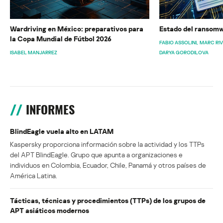
Wardriving en México: preparativos para
Estado del ransomw
la Copa Mundial de Fútbol 2026
FABIO ASSOLINI
MARC RI
ISABEL MANJARREZ
DARYA GORODILOVA
INFORMES
BlindEagle vuela alto en LATAM
Kaspersky proporciona información sobre la actividad y los TTPs
del APT BlindEagle. Grupo que apunta a organizaciones e
individuos en Colombia, Ecuador, Chile, Panamá y otros países de
América Latina.
Tácticas, técnicas y procedimientos (TTPs) de los grupos de
APT asiáticos modernos