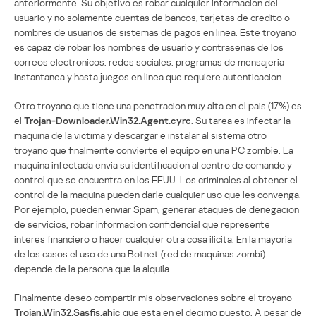
anteriormente. Su objetivo es robar cualquier informacion del
usuario y no solamente cuentas de bancos, tarjetas de credito o
nombres de usuarios de sistemas de pagos en linea. Este troyano
es capaz de robar los nombres de usuario y contrasenas de los
correos electronicos, redes sociales, programas de mensajeria
instantanea y hasta juegos en linea que requiere autenticacion.
Otro troyano que tiene una penetracion muy alta en el pais (17%) es
el
Trojan-Downloader.Win32.Agent.cyrc
. Su tarea es infectar la
maquina de la victima y descargar e instalar al sistema otro
troyano que finalmente convierte el equipo en una PC zombie. La
maquina infectada envia su identificacion al centro de comando y
control que se encuentra en los EEUU. Los criminales al obtener el
control de la maquina pueden darle cualquier uso que les convenga.
Por ejemplo, pueden enviar Spam, generar ataques de denegacion
de servicios, robar informacion confidencial que represente
interes financiero o hacer cualquier otra cosa ilicita. En la mayoria
de los casos el uso de una Botnet (red de maquinas zombi)
depende de la persona que la alquila.
Finalmente deseo compartir mis observaciones sobre el troyano
Trojan.Win32.Sasfis.ahic
que esta en el decimo puesto. A pesar de