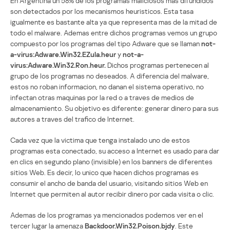
En Argentina un 58% de los programas maliciosos mas difundidos
son detectados por los mecanismos heuristicos. Esta tasa
igualmente es bastante alta ya que representa mas de la mitad de
todo el malware. Ademas entre dichos programas vemos un grupo
compuesto por los programas del tipo Adware que se llaman
not-
a-virus:Adware.Win32.EZula.heur
y
not-a-
virus:Adware.Win32.Ron.heur.
Dichos programas pertenecen al
grupo de los programas no deseados. A diferencia del malware,
estos no roban informacion, no danan el sistema operativo, no
infectan otras maquinas por la red o a traves de medios de
almacenamiento. Su objetivo es diferente: generar dinero para sus
autores a traves del trafico de Internet.
Cada vez que la victima que tenga instalado uno de estos
programas esta conectado, su acceso a Internet es usado para dar
en clics en segundo plano (invisible) en los banners de diferentes
sitios Web. Es decir, lo unico que hacen dichos programas es
consumir el ancho de banda del usuario, visitando sitios Web en
Internet que permiten al autor recibir dinero por cada visita o clic.
Ademas de los programas ya mencionados podemos ver en el
tercer lugar la amenaza
Backdoor.Win32.Poison.bjdy
. Este