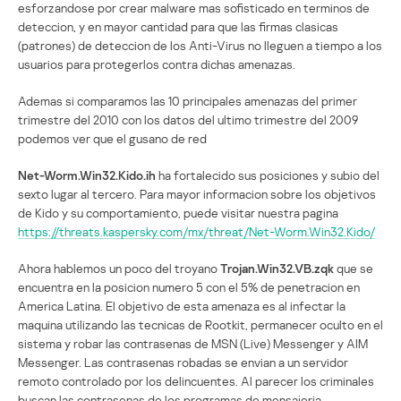
esforzandose por crear malware mas sofisticado en terminos de
deteccion, y en mayor cantidad para que las firmas clasicas
(patrones) de deteccion de los Anti-Virus no lleguen a tiempo a los
usuarios para protegerlos contra dichas amenazas.
Ademas si comparamos las 10 principales amenazas del primer
trimestre del 2010 con los datos del ultimo trimestre del 2009
podemos ver que el gusano de red
Net-Worm.Win32.Kido.ih
ha fortalecido sus posiciones y subio del
sexto lugar al tercero. Para mayor informacion sobre los objetivos
de Kido y su comportamiento, puede visitar nuestra pagina
https://threats.kaspersky.com/mx/threat/Net-Worm.Win32.Kido/
Ahora hablemos un poco del troyano
Trojan.Win32.VB.zqk
que se
encuentra en la posicion numero 5 con el 5% de penetracion en
America Latina. El objetivo de esta amenaza es al infectar la
maquina utilizando las tecnicas de Rootkit, permanecer oculto en el
sistema y robar las contrasenas de MSN (Live) Messenger y AIM
Messenger. Las contrasenas robadas se envian a un servidor
remoto controlado por los delincuentes. Al parecer los criminales
buscan las contrasenas de los programas de mensajeria