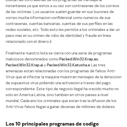
instantanea ya que estos a su vez son contrasenas de los correos
de las victimas. Los usuarios suelen guardar en sus buzones de
correo mucha informacion confidencial como numeros de sus
contrasenas, cuentas bancarias, cuentas de sus perfiles en las
redes sociales, etc. Todo esto les permite a los criminales a dar un
paso mas en su crimen de robo de identidad y fraude en linea
relacionado con el dinero.š
Finalmente nuestro lista se cierra con una serie de programas
maliciosos denominados como
Packed.Win32.Krap.ao
,
Packed.Win32.Krap.ai
y
Packed.Win32.Katusha.e
Las tres
amenazas estan relacionadas con los programas de falsos Anti-
Virus que al infectar la maquina muestran mensajes de la deteccion
de supuestos virus pidiendo una activacion a traves del pago
correspondiente. Este tipo de negocio ilegal ha crecido mucho no
solo en America Latina, sino tambien en otros paises a nivel
mundial. Cada ano los criminales que estan tras la difusion de los
Anti-Virus falsos llegan a ganar decenas de millones de dolares.
Los 10 principales programas de codigo