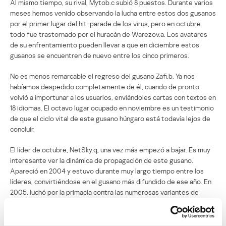
Al mismo tiempo, su rival, Mytob.c subió 8 puestos. Durante varios
meses hemos venido observando la lucha entre estos dos gusanos
por el primer lugar del hit-parade de los virus, pero en octubre
todo fue trastornado por el huracán de Warezov.a. Los avatares
de su enfrentamiento pueden llevar a que en diciembre estos
gusanos se encuentren de nuevo entre los cinco primeros.
No es menos remarcable el regreso del gusano Zafi.b. Ya nos
habíamos despedido completamente de él, cuando de pronto
volvió a importunar a los usuarios, enviándoles cartas con textos en
18 idiomas. El octavo lugar ocupado en noviembre es un testimonio
de que el ciclo vital de este gusano húngaro está todavía lejos de
concluir.
El líder de octubre, NetSky.q, una vez más empezó a bajar. Es muy
interesante ver la dinámica de propagación de este gusano.
Apareció en 2004 y estuvo durante muy largo tiempo entre los
líderes, convirtiéndose en el gusano más difundido de ese año. En
2005, luchó por la primacía contra las numerosas variantes de
Mytob, y en el 2006 experimentó tantos vertiginosos ascensos
hasta el primer lugar, como caídas fuera de los límites de la lista de
los veinte. A pesar de esto, NetSky.q continúa siendo uno de los