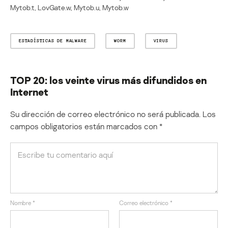
Mytob.t, LovGate.w, Mytob.u, Mytob.w
ESTADÍSTICAS DE MALWARE
WORM
VIRUS
TOP 20: los veinte virus más difundidos en
Internet
Su dirección de correo electrónico no será publicada.
Los
campos obligatorios están marcados con
*
Nombre
*
Correo electrónico
*