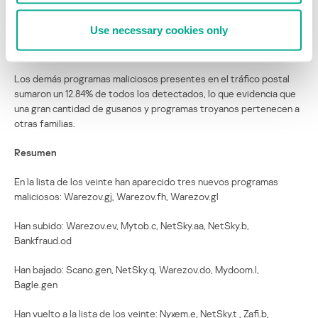
total de programas maliciosos en el correo electrónico. Si los
creadores de Warezov se sosiegan o caen bajo arresto (algo
Use necessary cookies only
menos probable, por desgracia), puede que los viejos gusanos
NetSky.q, Zafi.b y Mytob.c aumenten sus índices de propagación.
Los demás programas maliciosos presentes en el tráfico postal
sumaron un 12.84% de todos los detectados, lo que evidencia que
una gran cantidad de gusanos y programas troyanos pertenecen a
otras familias.
Resumen
En la lista de los veinte han aparecido tres nuevos programas
maliciosos: Warezov.gj, Warezov.fh, Warezov.gl
Han subido: Warezov.ev, Mytob.c, NetSky.aa, NetSky.b,
Bankfraud.od
Han bajado: Scano.gen, NetSky.q, Warezov.do, Mydoom.l,
Bagle.gen
Han vuelto a la lista de los veinte: Nyxem.e, NetSky.t , Zafi.b,