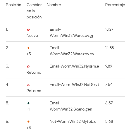
Posición
Cambios
Nombre
Porcentaje
en la
posición
1.
Email-
18,27
Nuevo
Worm.Win32.Warezov.gj
2.
Email-
14,88
+3
Worm.Win32.Warezov.ev
3.
Email-Worm.Win32.Nyxem.e
9,89
Retorno
4.
Email-Worm.Win32.NetSky.t
7,54
Retorno
5.
Email-
6,57
-1
Worm.Win32.Scano.gen
6.
Net-Worm.Win32.Mytob.c
5,68
+8