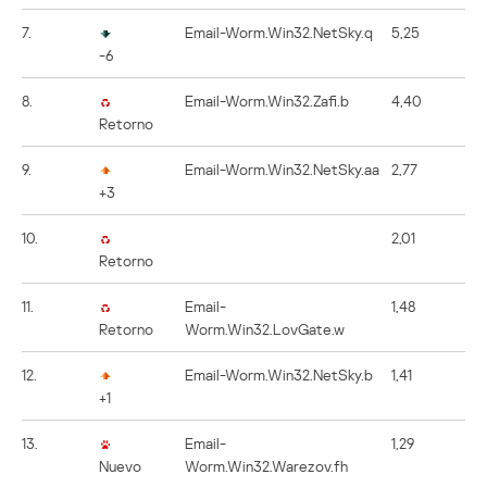
7.
Email-Worm.Win32.NetSky.q
5,25
-6
8.
Email-Worm.Win32.Zafi.b
4,40
Retorno
9.
Email-Worm.Win32.NetSky.aa
2,77
+3
10.
2,01
Retorno
11.
Email-
1,48
Retorno
Worm.Win32.LovGate.w
12.
Email-Worm.Win32.NetSky.b
1,41
+1
13.
Email-
1,29
Nuevo
Worm.Win32.Warezov.fh