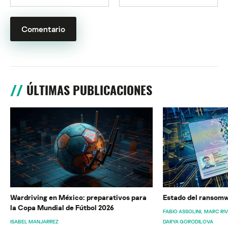
ÚLTIMAS PUBLICACIONES
Wardriving en México: preparativos para
Estado del ransomw
la Copa Mundial de Fútbol 2026
FABIO ASSOLINI
MARC RI
ISABEL MANJARREZ
DARYA GORODILOVA