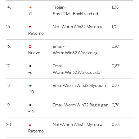
14.
Trojan-
1,08
+1
Spy.HTML.Bankfraud.od
15.
Net-Worm.Win32.Mytob.u
1,04
Retorno
16.
Email-
0,97
Nuevo
Worm.Win32.Warezov.gl
17.
Email-
0,87
-6
Worm.Win32.Warezov.do
18.
Email-Worm.Win32.Mydoom.l
0,77
-10
19.
Email-Worm.Win32.Bagle.gen
0,76
-16
20.
Net-Worm.Win32.Mytob.w
0,73
Retorno