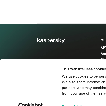
AME
APT
Ame
Mal
Mal
This website uses cookie
Ent
We use cookies to personal
Ame
We also share information 
Ame
partners who may combine i
Spa
from your use of their serv
© 2026 AO Kaspersky Lab. Todos los derechos reservad