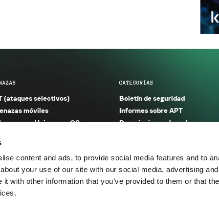
NAZAS
CATEGORÍAS
 (ataques selectivos)
Boletín de seguridad
nazas móviles
Informes sobre APT
ware para Unix y macOS
Descripciones de malware
ware para Windows
Investigación
s
orno seguro (IoT)
Informes sobre malware
ise content and ads, to provide social media features and to anal
nazas financieras
Informes sobre spam y phishin
about your use of our site with our social media, advertising and
nazas industriales
Publicaciones
t with other information that you’ve provided to them or that the
m y phishing
Incidentes
ices.
os.
Política de privacidad
Térmi