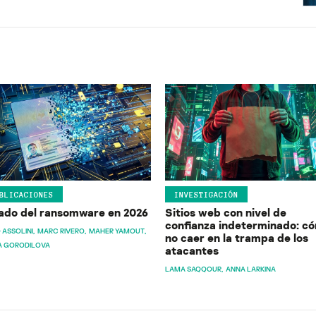
BLICACIONES
INVESTIGACIÓN
ado del ransomware en 2026
Sitios web con nivel de
confianza indeterminado: c
 ASSOLINI
MARC RIVERO
MAHER YAMOUT
no caer en la trampa de los
A GORODILOVA
atacantes
LAMA SAQQOUR
ANNA LARKINA