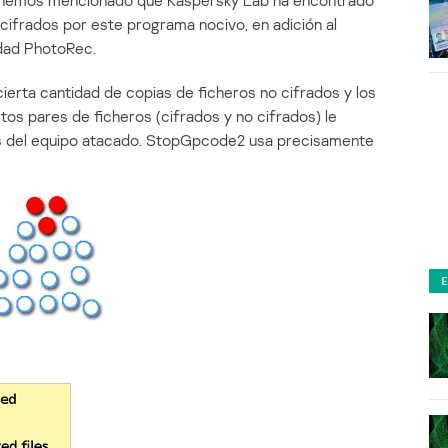
 hemos mencionado que Kaspersky Lab ha encontrado
ifrados por este programa nocivo, en adición al
idad PhotoRec.
cierta cantidad de copias de ficheros no cifrados y los
os pares de ficheros (cifrados y no cifrados) le
os del equipo atacado. StopGpcode2 usa precisamente