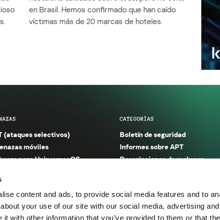
cioso
en Brasil. Hemos confirmado que han caído
s.
víctimas más de 20 marcas de hoteles.
NAZAS
CATEGORÍAS
 (ataques selectivos)
Boletín de seguridad
nazas móviles
Informes sobre APT
ware para Unix y macOS
Descripciones de malware
ware para Windows
Investigación
s
orno seguro (IoT)
Informes sobre malware
ise content and ads, to provide social media features and to anal
nazas financieras
Informes sobre spam y phishin
about your use of our site with our social media, advertising and
nazas industriales
Publicaciones
t with other information that you’ve provided to them or that the