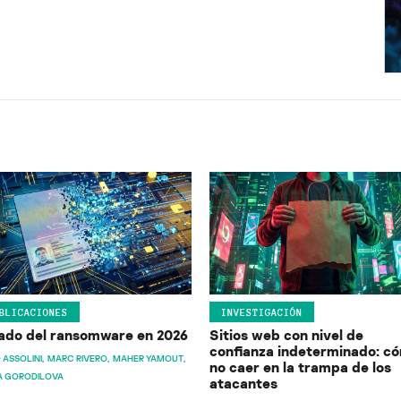
BLICACIONES
INVESTIGACIÓN
ado del ransomware en 2026
Sitios web con nivel de
confianza indeterminado: c
 ASSOLINI
MARC RIVERO
MAHER YAMOUT
no caer en la trampa de los
A GORODILOVA
atacantes