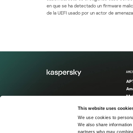
en que se ha detectado un firmware mali
de la UEFI usado por un actor de amenaza
AME
APT
Ame
Mal
Mal
This website uses cookie
Ent
We use cookies to personal
Ame
We also share information 
Ame
partners who may combine i