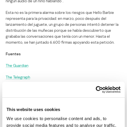
ningún audio de un niño hablando”.
Esta no es la primera alarma sobre los riesgos que Hello Barbie
representa para la privacidad: en marzo, poco después del
lanzamiento del juguete, un grupo de personas intentó detener la
distribución de las muñecas porque se había descubierto que
grababa las conversaciones que tenía con un menor. Hasta el
momento, se han juntado 6.600 firmas apoyando esta petición.
Fuentes
The Guardian
The Telegraph
Pittsburg Post-Gazzette
Una vulnerabilidad en la primera Barbie
This website uses cookies
interactiva puede convertirla en una
herramienta de ciberespionaje
We use cookies to personalise content and ads, to
provide social media features and to analyse our traffic.