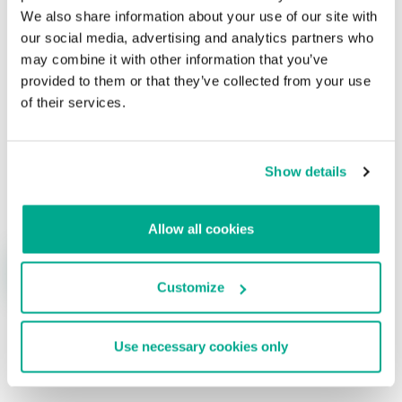
Su dirección de correo electrónico no será publicada.
Los
We also share information about your use of our site with
campos obligatorios están marcados con
*
our social media, advertising and analytics partners who
may combine it with other information that you’ve
provided to them or that they’ve collected from your use
of their services.
Show details
Nombre
*
Correo electrónico
*
Allow all cookies
Customize
Use necessary cookies only
ÚLTIMAS PUBLICACIONES