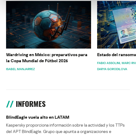
Wardriving en México: preparativos para
Estado del ransomw
la Copa Mundial de Fútbol 2026
FABIO ASSOLINI
MARC RI
ISABEL MANJARREZ
DARYA GORODILOVA
INFORMES
BlindEagle vuela alto en LATAM
Kaspersky proporciona información sobre la actividad y los TTPs
del APT BlindEagle. Grupo que apunta a organizaciones e