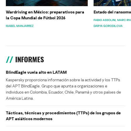
Wardriving en México: preparativos para
Estado del ransomw
la Copa Mundial de Fútbol 2026
FABIO ASSOLINI
MARC RI
ISABEL MANJARREZ
DARYA GORODILOVA
INFORMES
BlindEagle vuela alto en LATAM
Kaspersky proporciona información sobre la actividad y los TTPs
del APT BlindEagle. Grupo que apunta a organizaciones e
individuos en Colombia, Ecuador, Chile, Panamá y otros países de
América Latina.
Tácticas, técnicas y procedimientos (TTPs) de los grupos de
APT asiáticos modernos