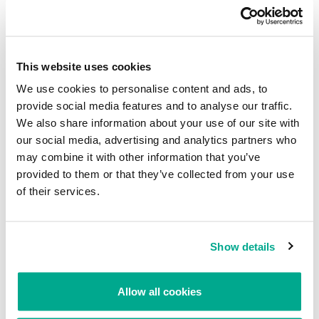
This website uses cookies
We use cookies to personalise content and ads, to
provide social media features and to analyse our traffic.
We also share information about your use of our site with
I’m not a number, I’m a free man
from
vicenteDiaz_KL
our social media, advertising and analytics partners who
may combine it with other information that you’ve
provided to them or that they’ve collected from your use
of their services.
VB2012 – Día 2
Su dirección de correo electrónico no será publicada.
Los
Show details
campos obligatorios están marcados con
*
Allow all cookies