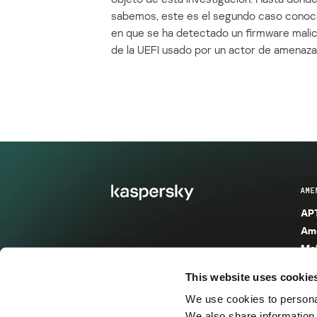
sabemos, este es el segundo caso conoc
en que se ha detectado un firmware mali
de la UEFI usado por un actor de amenaza
AME
APT
Ame
Mal
Mal
This website uses cookie
Ent
We use cookies to personal
Ame
We also share information 