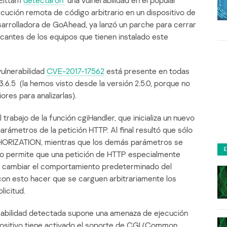
 Elttam
detectaron
una vulnerabilidad en el popular
cución remota de código arbitrario en un dispositivo de
arrolladora de GoAhead, ya lanzó un parche para cerrar
bricantes de los equipos que tienen instalado este
vulnerabilidad
CVE-2017-17562
está presente en todas
3.6.5 (la hemos visto desde la versión 2.5.0, porque no
res para analizarlas).
 trabajo de la función cgiHandler, que inicializa un nuevo
rámetros de la petición HTTP. Al final resultó que sólo
RIZATION, mientras que los demás parámetros se
to permite que una petición de HTTP especialmente
n cambiar el comportamiento predeterminado del
 con esto hacer que se carguen arbitrariamente los
licitud.
erabilidad detectada supone una amenaza de ejecución
spositivo tiene activado el soporte de CGI (Common