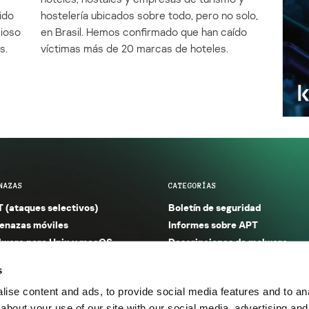
ido
hostelería ubicados sobre todo, pero no solo,
cioso
en Brasil. Hemos confirmado que han caído
s.
víctimas más de 20 marcas de hoteles.
NAZAS
CATEGORÍAS
 (ataques selectivos)
Boletín de seguridad
nazas móviles
Informes sobre APT
ware para Unix y macOS
Descripciones de malware
ware para Windows
Investigación
s
orno seguro (IoT)
Informes sobre malware
ise content and ads, to provide social media features and to anal
nazas financieras
Informes sobre spam y phishin
about your use of our site with our social media, advertising and