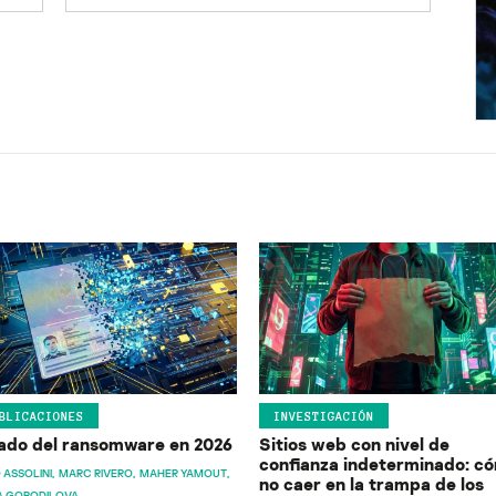
BLICACIONES
INVESTIGACIÓN
ado del ransomware en 2026
Sitios web con nivel de
confianza indeterminado: c
 ASSOLINI
MARC RIVERO
MAHER YAMOUT
no caer en la trampa de los
A GORODILOVA