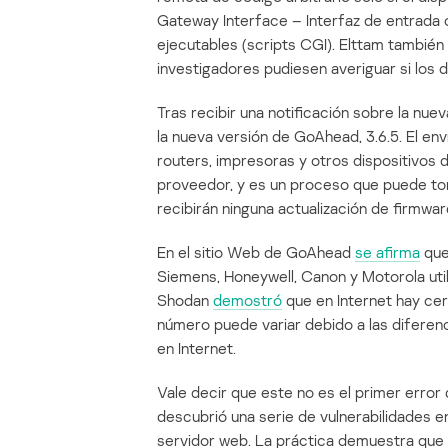
Gateway Interface – Interfaz de entrada 
ejecutables (scripts CGI). Elttam también
investigadores pudiesen averiguar si los d
Tras recibir una notificación sobre la nu
la nueva versión de GoAhead, 3.6.5. El en
routers, impresoras y otros dispositivos d
proveedor, y es un proceso que puede tom
recibirán ninguna actualización de firmwa
En el sitio Web de GoAhead
se afirma
que
Siemens, Honeywell, Canon y Motorola uti
Shodan
demostró
que en Internet hay ce
número puede variar debido a las diferenci
en Internet.
Vale decir que este no es el primer erro
descubrió una serie de vulnerabilidades e
servidor web. La práctica demuestra que 