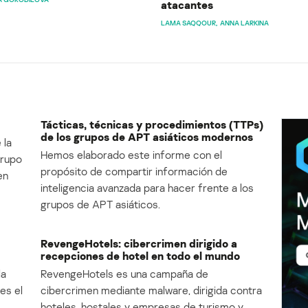
atacantes
LAMA SAQQOUR
ANNA LARKINA
Tácticas, técnicas y procedimientos (TTPs)
de los grupos de APT asiáticos modernos
 la
Hemos elaborado este informe con el
Grupo
propósito de compartir información de
en
inteligencia avanzada para hacer frente a los
grupos de APT asiáticos.
RevengeHotels: cibercrimen dirigido a
recepciones de hotel en todo el mundo
la
RevengeHotels es una campaña de
es el
cibercrimen mediante malware, dirigida contra
e
hoteles, hostales y empresas de turismo y