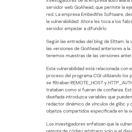
Investigadores de la empresa australiana
servidor web GoAhead, que permite la eje
red. La empresa Embedthis Software, des
la vulnerabilidad. Ahora les toca a los fa
servidor empezar a difundirlo.
Según las entradas del blog de Elttam, la 
las versiones de GoAhead anteriores a la 
tenemos muestras de las versiones anterio
Esta vulnerabilidad está relacionada con el
proceso del programa CGI utilizando los pa
se filtraban REMOTE_HOST y HTTP_AUTHO
trataban como si fueran de confianza. Es
diseñada introduzca variables que puede
redactor dinámico de vínculos de glibc y
objetos compartidos especificada en la so
Los investigadores enfatizan que la vuln
remota de código arbitrario solo si el di