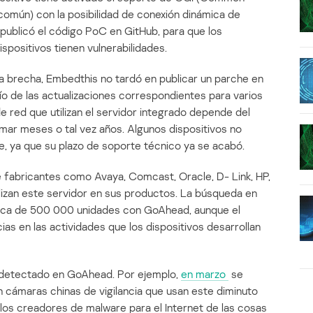
común) con la posibilidad de conexión dinámica de
 publicó el código PoC en GitHub, para que los
ispositivos tienen vulnerabilidades.
eva brecha, Embedthis no tardó en publicar un parche en
vío de las actualizaciones correspondientes para varios
e red que utilizan el servidor integrado depende del
ar meses o tal vez años. Algunos dispositivos no
re, ya que su plazo de soporte técnico ya se acabó.
 fabricantes como Avaya, Comcast, Oracle, D- Link, HP,
lizan este servidor en sus productos. La búsqueda en
rca de 500 000 unidades con GoAhead, aunque el
as en las actividades que los dispositivos desarrollan
r detectado en GoAhead. Por ejemplo,
en marzo
se
n cámaras chinas de vigilancia que usan este diminuto
los creadores de malware para el Internet de las cosas