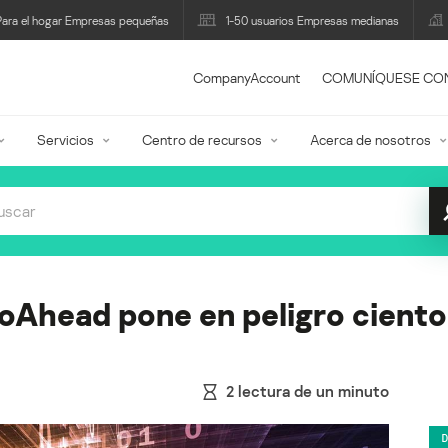
Para el hogar Empresas pequeñas
1-50 usuarios Empresas medianas
CompanyAccount
COMUNÍQUESE CO
Servicios
Centro de recursos
Acerca de nosotros
oAhead pone en peligro ciento
2
lectura de un minuto