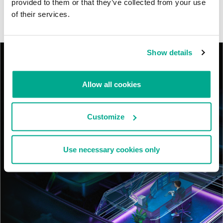
provided to them or that they’ve collected from your use
RevengeHotels: cibercrimen dirigido a recepciones de hotel
of their services.
en todo el mundo
Show details
Allow all cookies
Customize
Use necessary cookies only