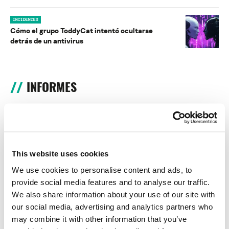
INCIDENTES
Cómo el grupo ToddyCat intentó ocultarse
detrás de un antivirus
INFORMES
BlindEagle vuela alto en LATAM
Kaspersky proporciona información sobre la actividad y los TTPs
del APT BlindEagle. Grupo que apunta a organizaciones e
individuos en Colombia, Ecuador, Chile, Panamá y otros países de
This website uses cookies
América Latina.
We use cookies to personalise content and ads, to
Tácticas, técnicas y procedimientos (TTPs) de los grupos de
provide social media features and to analyse our traffic.
APT asiáticos modernos
We also share information about your use of our site with
our social media, advertising and analytics partners who
MosaicRegressor: acechando en las sombras de UEFI
may combine it with other information that you’ve