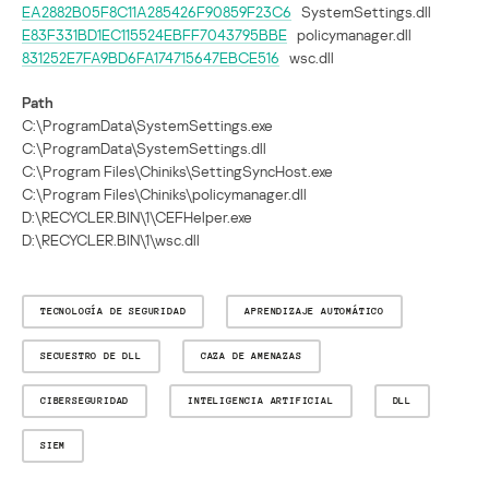
EA2882B05F8C11A285426F90859F23C6
SystemSettings.dll
E83F331BD1EC115524EBFF7043795BBE
policymanager.dll
831252E7FA9BD6FA174715647EBCE516
wsc.dll
Path
C:\ProgramData\SystemSettings.exe
C:\ProgramData\SystemSettings.dll
C:\Program Files\Chiniks\SettingSyncHost.exe
C:\Program Files\Chiniks\policymanager.dll
D:\RECYCLER.BIN\1\CEFHelper.exe
D:\RECYCLER.BIN\1\wsc.dll
TECNOLOGÍA DE SEGURIDAD
APRENDIZAJE AUTOMÁTICO
SECUESTRO DE DLL
CAZA DE AMENAZAS
CIBERSEGURIDAD
INTELIGENCIA ARTIFICIAL
DLL
SIEM