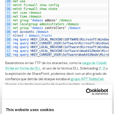
28
net use
29
netsh firewall show config
30
netsh firewall show state
31
net view /domain
32
net time /domain
33
net group "
domain 
admins
" /domain
34
net localgroup administrators /domain
35
net group "
domain 
controllers
"
/
domain
36
net 
accounts
/
domain
37
nltest
/
domain_trusts
38
reg 
query 
HKEY_LOCAL_MACHINE
\
SOFTWARE
\
Microsoft
\
Windows
\
39
reg 
query 
HKEY_CURRENT_USER
\
Software
\
Microsoft
\
Windows
\
C
40
reg 
query 
HKEY_LOCAL_MACHINE
\
Software
\
Microsoft
\
Windows
\
41
reg 
query 
HKEY_LOCAL_MACHINE
\
Software
\
Wow6432Node
\
Micros
42
reg 
query 
HKEY_CURRENT_USER
\
Software
\
Wow6432Node
\
Microso
Basándonos en las TTP de los atacantes, como la
carga de Cobalt
Strike en forma de DLL
, el uso de la técnica DLL Sideloading (
1
,
2
) y
la explotación de SharePoint, podemos decir con un alto grado de
confianza que detrás del ataque estaba el
grupo APT ToddyCat
.
Gracias a la rápida respuesta de nuestro modelo, pudimos
reaccionar a tiempo y bloquear esta actividad, impidiendo que los
delincuentes causaran daño a la organización.
This website uses cookies
Incidente 2: infostealer disfrazado de