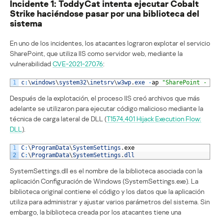
Incidente 1: ToddyCat intenta ejecutar Cobalt
Strike haciéndose pasar por una biblioteca del
sistema
En uno de los incidentes, los atacantes lograron explotar el servicio
SharePoint, que utiliza IIS como servidor web, mediante la
vulnerabilidad
CVE-2021-27076
:
1
c
:
\
windows
\
system32
\
inetsrv
\
w3wp
.
exe
-
ap
"SharePoint - 80
Después de la explotación, el proceso IIS creó archivos que más
adelante se utilizaron para ejecutar código malicioso mediante la
técnica de carga lateral de DLL (
T1574,401 Hijack Execution Flow:
DLL
).
1
C
:
\
ProgramData
\
SystemSettings
.
exe
2
C
:
\
ProgramData
\
SystemSettings
.
dll
SystemSettings.dll es el nombre de la biblioteca asociada con la
aplicación Configuración de Windows (SystemSettings.exe). La
biblioteca original contiene el código y los datos que la aplicación
utiliza para administrar y ajustar varios parámetros del sistema. Sin
embargo, la biblioteca creada por los atacantes tiene una