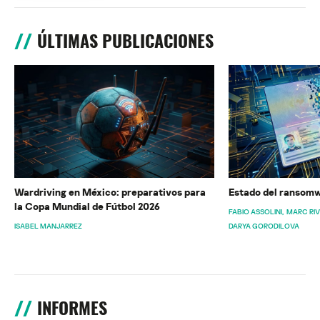
ÚLTIMAS PUBLICACIONES
Wardriving en México: preparativos para
Estado del ransomw
la Copa Mundial de Fútbol 2026
FABIO ASSOLINI
MARC RI
ISABEL MANJARREZ
DARYA GORODILOVA
INFORMES