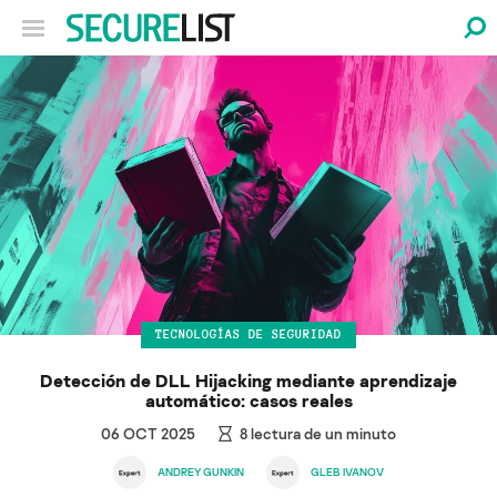
TECNOLOGÍAS DE SEGURIDAD
Detección de DLL Hijacking mediante aprendizaje
automático: casos reales
06 OCT 2025
8
lectura de un minuto
ANDREY GUNKIN
GLEB IVANOV