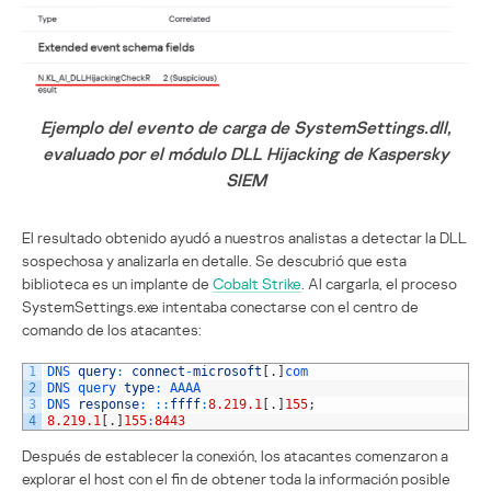
Ejemplo del evento de carga de SystemSettings.dll,
evaluado por el módulo DLL Hijacking de Kaspersky
SIEM
El resultado obtenido ayudó a nuestros analistas a detectar la DLL
sospechosa y analizarla en detalle. Se descubrió que esta
biblioteca es un implante de
Cobalt Strike
. Al cargarla, el proceso
SystemSettings.exe intentaba conectarse con el centro de
comando de los atacantes:
1
DNS 
query
:
connect
-
microsoft
[
.
]
com
2
DNS 
query 
type
:
AAAA
3
DNS 
response
:
::
ffff
:
8.219.1
[
.
]
155
;
4
8.219.1
[
.
]
155
:
8443
Después de establecer la conexión, los atacantes comenzaron a
explorar el host con el fin de obtener toda la información posible