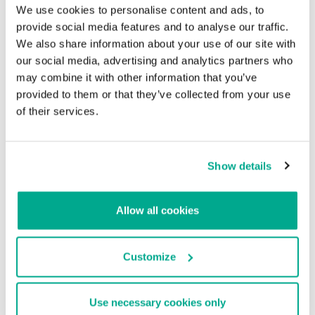
administrador de políticas
We use cookies to personalise content and ads, to
provide social media features and to analyse our traffic.
Otro ejemplo que el modelo detectó después de conectar al
We also share information about your use of our site with
cliente al monitoreo de MDR: un archivo del sistema legítimo,
our social media, advertising and analytics partners who
ubicado en ubicado en la carpeta de la aplicación, intentó cargar
una biblioteca sospechosa que se encontraba junto a él.
may combine it with other information that you’ve
provided to them or that they’ve collected from your use
1
C
:
\
Program 
Files
\
Chiniks
\
SettingSyncHost
.
exe
of their services.
2
C
:
\
Program 
Files
\
Chiniks
\
policymanager
.
dll 
E83F331BD1EC11
El archivo SettingSyncHost.exe es un proceso de host del sistema
que sirve para sincronizar configuraciones entre diferentes
Show details
dispositivos de un mismo usuario. Por lo general, sus versiones
para sistemas de 32 y 64 bits se encuentran en las carpetas
C:\Windows\System32\ y C:\Windows\SysWOW64\,
respectivamente. En el incidente, la ubicación del archivo era
Allow all cookies
diferente a la habitual.
Customize
Use necessary cookies only