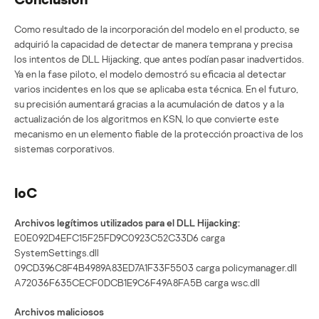
Como resultado de la incorporación del modelo en el producto, se
adquirió la capacidad de detectar de manera temprana y precisa
los intentos de DLL Hijacking, que antes podían pasar inadvertidos.
Ya en la fase piloto, el modelo demostró su eficacia al detectar
varios incidentes en los que se aplicaba esta técnica. En el futuro,
su precisión aumentará gracias a la acumulación de datos y a la
actualización de los algoritmos en KSN, lo que convierte este
mecanismo en un elemento fiable de la protección proactiva de los
sistemas corporativos.
IoC
Archivos legítimos utilizados para el DLL Hijacking:
E0E092D4EFC15F25FD9C0923C52C33D6 carga
SystemSettings.dll
09CD396C8F4B4989A83ED7A1F33F5503 carga policymanager.dll
A72036F635CECF0DCB1E9C6F49A8FA5B carga wsc.dll
Archivos maliciosos