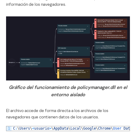
información de los navegadores.
Gráfico del funcionamiento de policymanager.dll en el
entorno aislado
El archivo accede de forma directa a los archivos de los
navegadores que contienen datos de los usuarios.
1
C
:
\
Users
\
<
usuario
>
\
AppData
\
Local
\
Google
\
Chrome
\
User 
Data
\