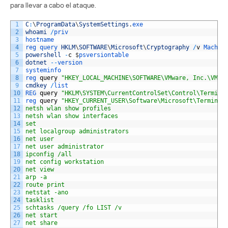
para llevar a cabo el ataque.
1
C
:
\
ProgramData
\
SystemSettings
.
exe
2
whoami
/
priv
3
hostname
4
reg 
query 
HKLM
\
SOFTWARE
\
Microsoft
\
Cryptography
/
v
Machin
5
powershell
-
c
$
psversiontable
6
dotnet
--
version
7
systeminfo
8
reg 
query
"HKEY_LOCAL_MACHINE\SOFTWARE\VMware, Inc.\VMwa
9
cmdkey
/
list
10
REG 
query
"HKLM\SYSTEM\CurrentControlSet\Control\Termina
11
reg 
query
"HKEY_CURRENT_USER\Software\Microsoft\Terminal
12
netsh wlan show profiles
13
netsh wlan show interfaces
14
set
15
net localgroup administrators
16
net user
17
net user administrator
18
ipconfig /all
19
net config workstation
20
net view
21
arp -a
22
route print
23
netstat -ano
24
tasklist
25
schtasks /query /fo LIST /v
26
net start
27
net share