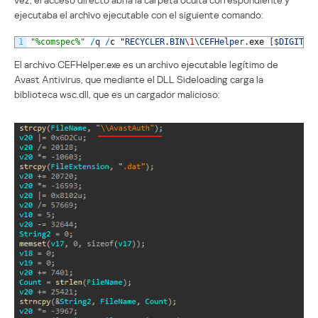
ejecutaba el archivo ejecutable con el siguiente comando:
1
"%comspec%"
/
q
/
c
"
RECYCLER
.
BIN
\
1
\
CEFHelper
.
exe
[
$
DIGITS
]
El archivo CEFHelper.exe es un archivo ejecutable legítimo de
Avast Antivirus, que mediante el DLL Sideloading carga la
biblioteca wsc.dll, que es un cargador malicioso: