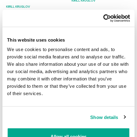
KIRILL KRUGLOV
KIRILL KRUGLOV
This website uses cookies
We use cookies to personalise content and ads, to
provide social media features and to analyse our traffic.
Las redes publicitarias: una
Brechas en la defensa de la red
We also share information about your use of our site with
brecha en la seguridad de redes
corporativa: servicios “en la
our social media, advertising and analytics partners who
corporativas
nube”
may combine it with other information that you’ve
KIRILL KRUGLOV
EVGENY KUSKOV
KIRILL KRUGLOV
EVGENY KUSKOV
provided to them or that they’ve collected from your use
of their services.
Cómo aumentar la seguridad del ordenador: el concepto
del entorno fiable
ANDREY LADIKOV
Show details
Android 4.3 y SELinux
Allow all cookies