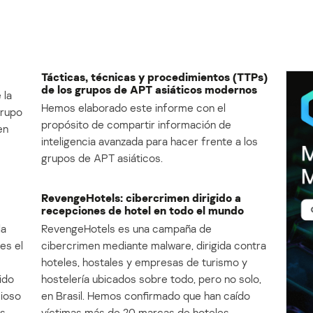
Tácticas, técnicas y procedimientos (TTPs)
de los grupos de APT asiáticos modernos
 la
Hemos elaborado este informe con el
Grupo
propósito de compartir información de
en
inteligencia avanzada para hacer frente a los
grupos de APT asiáticos.
RevengeHotels: cibercrimen dirigido a
recepciones de hotel en todo el mundo
la
RevengeHotels es una campaña de
es el
cibercrimen mediante malware, dirigida contra
e
hoteles, hostales y empresas de turismo y
ido
hostelería ubicados sobre todo, pero no solo,
cioso
en Brasil. Hemos confirmado que han caído
s.
víctimas más de 20 marcas de hoteles.