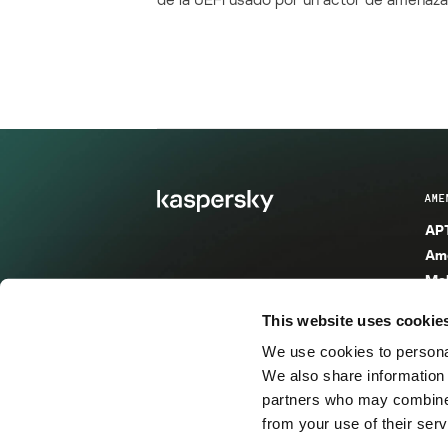
AME
APT
Ame
Mal
Mal
This website uses cookie
Ent
We use cookies to personal
Ame
We also share information 
Ame
partners who may combine i
Spa
from your use of their serv