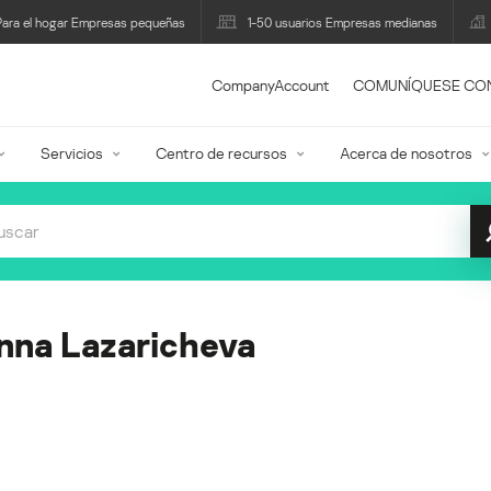
Para el hogar Empresas pequeñas
1-50 usuarios Empresas medianas
CompanyAccount
COMUNÍQUESE CO
Servicios
Centro de recursos
Acerca de nosotros
nna Lazaricheva