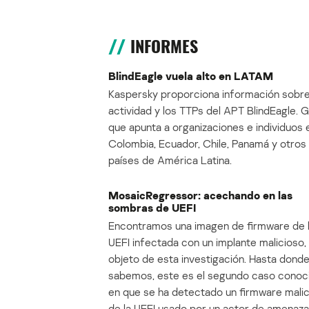
INFORMES
BlindEagle vuela alto en LATAM
Kaspersky proporciona información sobre
actividad y los TTPs del APT BlindEagle. 
que apunta a organizaciones e individuos 
Colombia, Ecuador, Chile, Panamá y otros
países de América Latina.
MosaicRegressor: acechando en las
sombras de UEFI
Encontramos una imagen de firmware de 
UEFI infectada con un implante malicioso, 
objeto de esta investigación. Hasta dond
sabemos, este es el segundo caso conoc
en que se ha detectado un firmware mali
de la UEFI usado por un actor de amenaza