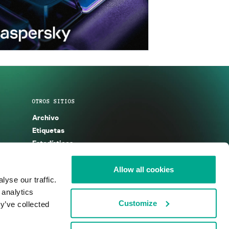
OTROS SITIOS
Archivo
Etiquetas
Estadísticas
Enciclopedia
Descripciones
Allow all cookies
yse our traffic.
g
KSB 2025
 analytics
Customize
y’ve collected