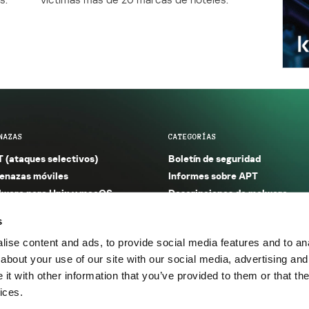
NAZAS
CATEGORÍAS
 (ataques selectivos)
Boletín de seguridad
nazas móviles
Informes sobre APT
ware para Unix y macOS
Descripciones de malware
ware para Windows
Investigación
s
orno seguro (IoT)
Informes sobre malware
ise content and ads, to provide social media features and to anal
nazas financieras
Informes sobre spam y phishin
about your use of our site with our social media, advertising and
nazas industriales
Publicaciones
t with other information that you’ve provided to them or that the
m y phishing
Incidentes
ices.