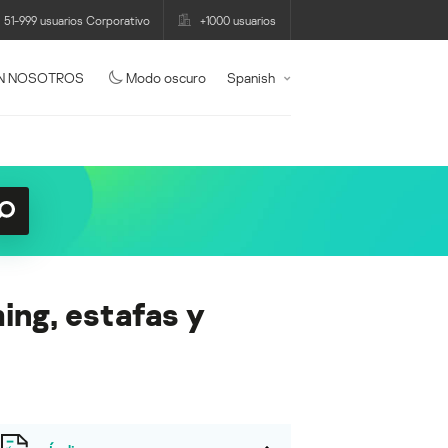
51-999 usuarios Corporativo
+1000 usuarios
N NOSOTROS
Modo oscuro
Spanish
ing, estafas y