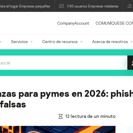
Para el hogar Empresas pequeñas
1-50 usuarios Empresas medianas
CompanyAccount
COMUNÍQUESE CO
Servicios
Centro de recursos
Acerca de nosotros
as para pymes en 2026: phish
falsas
12
lectura de un minuto