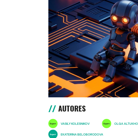
AUTORES
VASILY KOLESNIKOV
OLGA ALTUKH
EKATERINA BELOBORODOVA