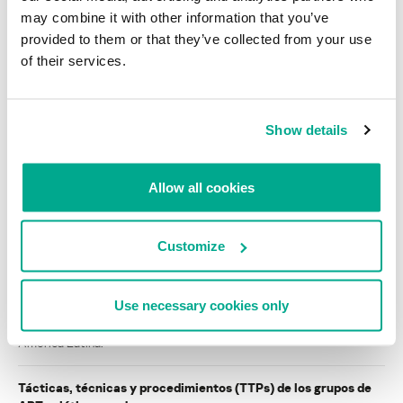
may combine it with other information that you’ve
provided to them or that they’ve collected from your use
INFORMES SOBRE MALWARE
of their services.
Análisis de las actividades virales en mayo de
2011
Show details
Cargar más
Allow all cookies
INFORMES
Customize
BlindEagle vuela alto en LATAM
Kaspersky proporciona información sobre la actividad y los TTPs
Use necessary cookies only
del APT BlindEagle. Grupo que apunta a organizaciones e
individuos en Colombia, Ecuador, Chile, Panamá y otros países de
América Latina.
Tácticas, técnicas y procedimientos (TTPs) de los grupos de