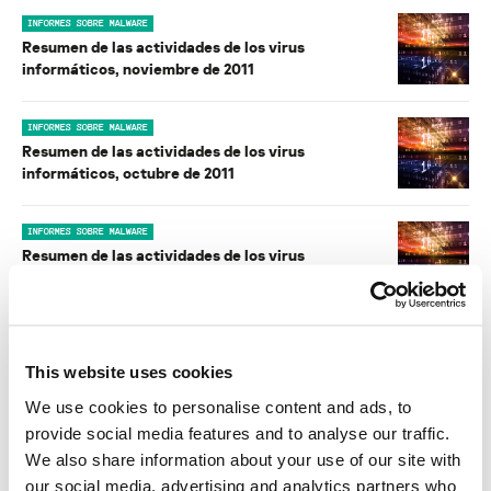
INFORMES SOBRE MALWARE
Resumen de las actividades de los virus
informáticos, noviembre de 2011
INFORMES SOBRE MALWARE
Resumen de las actividades de los virus
informáticos, octubre de 2011
INFORMES SOBRE MALWARE
Resumen de las actividades de los virus
informáticos, septiembre de 2011
PUBLICACIONES
ZeuS para móviles, hechos y conjeturas
This website uses cookies
We use cookies to personalise content and ads, to
provide social media features and to analyse our traffic.
PUBLICACIONES
We also share information about your use of our site with
Códigos QR maliciosos portadores de malware
our social media, advertising and analytics partners who
para Android