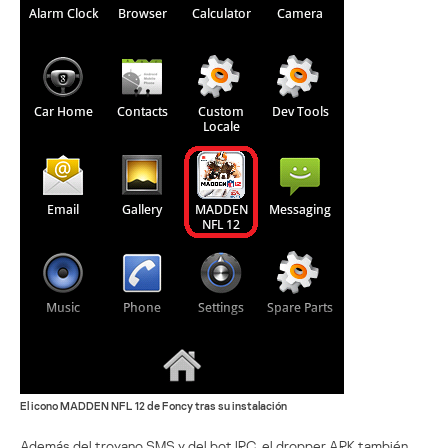
El icono MADDEN NFL 12 de Foncy tras su instalación
Además del troyano SMS y del bot IRC, el dropper ARK también