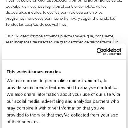
víctimas se dieran cuenta, seleccionaron los números menos caros.
Los ciberdelincuentes lograron el control completo de los
dispositivos móviles, lo que les permitió ocultar en ellos
programas maliciosos por mucho tiempo, y seguir drenando los
fondos las cuentas de sus víctimas.
En 2012, descubrimos troyanos puerta trasera que, por suerte,
eran incapaces de infectar una gran cantidad de dispositivos. Sin
embargo, estas amenazas y sus características específicas
revisten mucho interés.
Una amenaza contra Android, conocida como Cawitt resulta muy
curiosa porque, ante todo, presenta un mecanismo que permite, a
This website uses cookies
través de Twitter, obtener el nombre de dominio del centro de
We use cookies to personalise content and ads, to
comando. El cuerpo del programa malicioso contiene cadenas
provide social media features and to analyse our traffic.
desde las cuales, bit-por-bit, genera seudónimos de usuarios en la
We also share information about your use of our site with
red social. Tras generar nombres imaginarios de usuarios, el
our social media, advertising and analytics partners who
troyano puerta trasera envía peticiones al servidor de Twitter pata
recibir los tweets que contienen los nombres de dominio del
may combine it with other information that you’ve
centro de comando.
provided to them or that they’ve collected from your use
of their services.