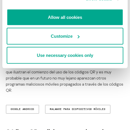
Allow all cookies
Customize
Otro sitio web con un código QR malicioso
Era previsible el uso de códigos QR para propagar programas
Use necessary cookies only
maliciosos. Y mientras esta tecnología sea popular, los
ciberdelincuentes no dudarán en usarla. Estos son dos ejemplos
que ilustran el comienzo del uso de los códigos QR y es muy
probable que en un futuro no muy lejano aparezcan otros
programas maliciosos móviles propagados a través de los códigos
QR.
GOOGLE ANDROID
MALWARE PARA DISPOSITIVOS MÓVILES