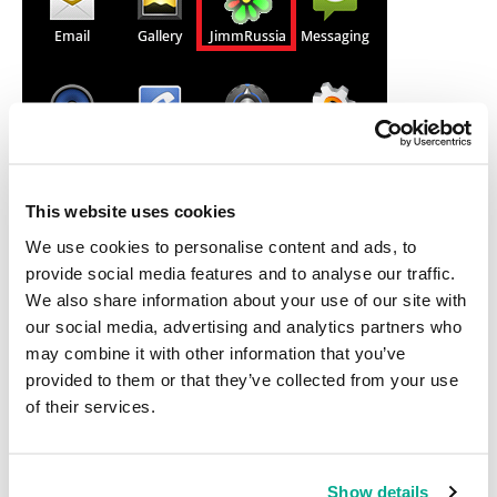
This website uses cookies
We use cookies to personalise content and ads, to
provide social media features and to analyse our traffic.
Trojan-SMS.AndroidOS.Jifake.f
We also share information about your use of our site with
Hay otros sitios web que también contienen códigos QR
our social media, advertising and analytics partners who
maliciosos con enlaces a varios troyanos J2ME SMS:
may combine it with other information that you’ve
provided to them or that they’ve collected from your use
of their services.
Show details