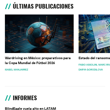
ÚLTIMAS PUBLICACIONES
Wardriving en México: preparativos para
Estado del ransomw
la Copa Mundial de Fútbol 2026
FABIO ASSOLINI
MARC RI
ISABEL MANJARREZ
DARYA GORODILOVA
INFORMES
BlindEagle vuela alto en LATAM