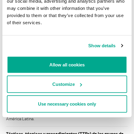
our social media, advertising and analytics partners who
maliciosos detectados en noviembre
may combine it with other information that you’ve
provided to them or that they’ve collected from your use
INFORMES SOBRE MALWARE
of their services.
Kaspersky Lab presenta el Top 20 de programas
maliciosos detectados en octubre
Show details
Cargar más
Allow all cookies
INFORMES
Customize
BlindEagle vuela alto en LATAM
Kaspersky proporciona información sobre la actividad y los TTPs
Use necessary cookies only
del APT BlindEagle. Grupo que apunta a organizaciones e
individuos en Colombia, Ecuador, Chile, Panamá y otros países de
América Latina.
Tácticas, técnicas y procedimientos (TTPs) de los grupos de