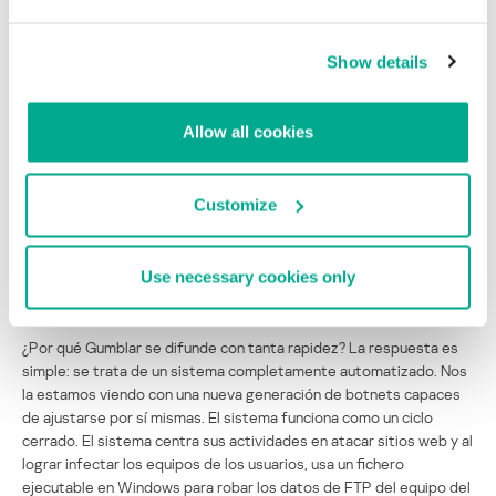
cuenta, el script remitía sus solicitudes al sitio de los delincuentes
que difundían software malicioso.
Show details
Gumblar recibió su nombre del sitio malicioso al que se remitía a
los usuarios durante el primer ataque y dónde se los infectaba.
Allow all cookies
Estos ataques se convirtieron en una brillante ilustración de las
tecnologías
Malware
, que habíamos mencionado a principios de
año.
Customize
En otoño, los delincuentes ponían en los sitios adulterados enlaces
que ya no conducían a los sitios maliciosos, sino que dirigían a otros
Use necessary cookies only
recursos legítimos infectados, algo que dificultó en gran manera la
lucha contra la epidemia de Gumblar.
¿Por qué Gumblar se difunde con tanta rapidez? La respuesta es
simple: se trata de un sistema completamente automatizado. Nos
la estamos viendo con una nueva generación de botnets capaces
de ajustarse por sí mismas. El sistema funciona como un ciclo
cerrado. El sistema centra sus actividades en atacar sitios web y al
lograr infectar los equipos de los usuarios, usa un fichero
ejecutable en Windows para robar los datos de FTP del equipo del