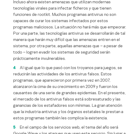
Incluso ahora existen amenazas que utilizan modernas
tecnologías virales para infectar ficheros y que tienen
funciones de rootkit. Muchos programas antivirus no son
capaces de curar los sistemas infectados por estos
programas maliciosos. La situación no hará más que empeorar.
Por una parte, las tecnologías antivirus se desarrollarán de tal
manera que harán muy difícil que las amenazas entren en el
sistema, por otra parte, aquellas amenazas que – a pesar de
todo – logren evadir los sistemas de seguridad serán
prácticamente invulnerables.
4
Al igual que lo que pasó con los troyanos para juegos, se
reducirán las actividades de los antivirus falsos. Estos
programas, que aparecieron por primera vez en 2007,
alcanzaron la cima de su crecimiento en 2009 y fueron los
causantes de una serie de grandes epidemias. En el presente,
el mercado de los antivirus falsos está sobresaturado y las
ganancias de los estafadores son mínimas. La gran atención
que la industria antivirus y los órganos estatales le prestan a
estos programas también les complica la existencia.
5
En el campo de los servicios web, el tema del año será
Google Wave y los ataques que usen este servicio. Sin lugar a