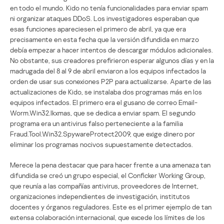
en todo el mundo. Kido no tenía funcionalidades para enviar spam
ni organizar ataques DDoS. Los investigadores esperaban que
esas funciones apareciesen el primero de abril, ya que era
precisamente en esta fecha que la versión difundida en marzo
debía empezar a hacer intentos de descargar módulos adicionales.
No obstante, sus creadores prefirieron esperar algunos días y en la
madrugada del 8 al 9 de abril enviaron a los equipos infectados la
orden de usar sus conexiones P2P para actualizarse. Aparte de las
actualizaciones de Kido, se instalaba dos programas más en los
equipos infectados. El primero era el gusano de correo Email-
Worm.Win32.Ikxmas, que se dedica a enviar spam. El segundo
programa era un antivirus falso perteneciente a la familia
Fraud.Tool.Win32.SpywareProtect2009, que exige dinero por
eliminar los programas nocivos supuestamente detectados.
Merece la pena destacar que para hacer frente a una amenaza tan
difundida se creó un grupo especial, el Conficker Working Group,
que reunía a las compañías antivirus, proveedores de Internet,
organizaciones independientes de investigación, institutos
docentes y órganos reguladores. Este es el primer ejemplo de tan
extensa colaboración internacional, que excede los límites de los