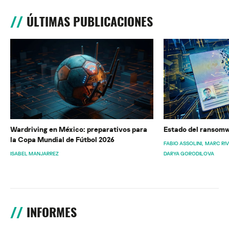
ÚLTIMAS PUBLICACIONES
Wardriving en México: preparativos para
Estado del ransomw
la Copa Mundial de Fútbol 2026
FABIO ASSOLINI
MARC RI
ISABEL MANJARREZ
DARYA GORODILOVA
INFORMES