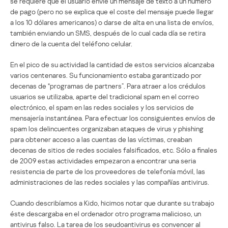
se requiere que el usuario envíe un mensaje de texto a un número
de pago (pero no se explica que el coste del mensaje puede llegar
a los 10 dólares americanos) o darse de alta en una lista de envíos,
también enviando un SMS, después de lo cual cada día se retira
dinero de la cuenta del teléfono celular.
En el pico de su actividad la cantidad de estos servicios alcanzaba
varios centenares. Su funcionamiento estaba garantizado por
decenas de “programas de partners”. Para atraer a los crédulos
usuarios se utilizaba, aparte del tradicional spam en el correo
electrónico, el spam en las redes sociales y los servicios de
mensajería instantánea. Para efectuar los consiguientes envíos de
spam los delincuentes organizaban ataques de virus y phishing
para obtener acceso a las cuentas de las víctimas, creaban
decenas de sitios de redes sociales falsificados, etc. Sólo a finales
de 2009 estas actividades empezaron a encontrar una seria
resistencia de parte de los proveedores de telefonía móvil, las
administraciones de las redes sociales y las compañías antivirus.
Cuando describíamos a Kido, hicimos notar que durante su trabajo
éste descargaba en el ordenador otro programa malicioso, un
antivirus falso. La tarea de los seudoantivirus es convencer al