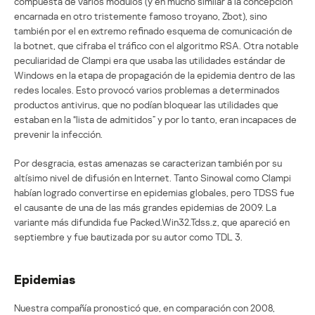
compuesta de varios módulos (y en mucho similar a la concepción
encarnada en otro tristemente famoso troyano, Zbot), sino
también por el en extremo refinado esquema de comunicación de
la botnet, que cifraba el tráfico con el algoritmo RSA. Otra notable
peculiaridad de Clampi era que usaba las utilidades estándar de
Windows en la etapa de propagación de la epidemia dentro de las
redes locales. Esto provocó varios problemas a determinados
productos antivirus, que no podían bloquear las utilidades que
estaban en la “lista de admitidos” y por lo tanto, eran incapaces de
prevenir la infección.
Por desgracia, estas amenazas se caracterizan también por su
altísimo nivel de difusión en Internet. Tanto Sinowal como Clampi
habían logrado convertirse en epidemias globales, pero TDSS fue
el causante de una de las más grandes epidemias de 2009. La
variante más difundida fue Packed.Win32.Tdss.z, que apareció en
septiembre y fue bautizada por su autor como TDL 3.
Epidemias
Nuestra compañía pronosticó que, en comparación con 2008,