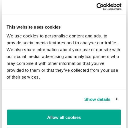
y por qué
INVESTIGACIÓN
This website uses cookies
Doxing, robos y exhibiciones. ¿Dónde van a parar
tus datos personales?
We use cookies to personalise content and ads, to
provide social media features and to analyse our traffic.
We also share information about your use of our site with
our social media, advertising and analytics partners who
INFORMES
may combine it with other information that you’ve
provided to them or that they’ve collected from your use
BlindEagle vuela alto en LATAM
of their services.
Kaspersky proporciona información sobre la actividad y los TTPs
del APT BlindEagle. Grupo que apunta a organizaciones e
individuos en Colombia, Ecuador, Chile, Panamá y otros países de
América Latina.
Show details
Tácticas, técnicas y procedimientos (TTPs) de los grupos de
APT asiáticos modernos
Allow all cookies