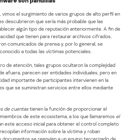
somware son pandillas
vimos el surgimiento de varios grupos de alto perfil en
es descubrieron que sería más probable que las
blecer algún tipo de reputación anteriormente. A fin de
acidad que tienen para restaurar archivos cifrados,
eron comunicados de prensa y, por lo general, se
conocido a todas las víctimas potenciales.
tro de atención, tales grupos ocultaron la complejidad
e afuera, parecen ser entidades individuales, pero en
tidad importante de participantes intervienen en la
 es que se suministran servicios entre ellos mediante
s de cuentas
tienen la función de proporcionar el
ros miembros de este ecosistema, a los que llamaremos
el
san este acceso inicial para obtener el control completo
 recopilan información sobre la víctima y roban
s documentos se reenvíen a un equipo tercerizado de