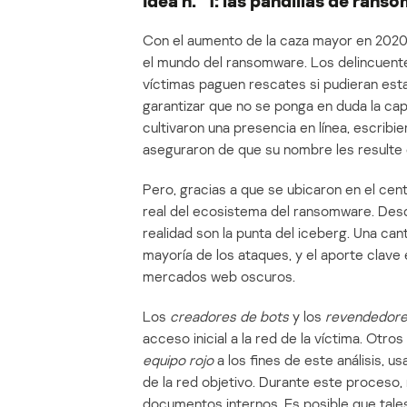
Idea n.º 1: las pandillas de ran
Con el aumento de la caza mayor en 2020, 
el mundo del ransomware. Los delincuent
víctimas paguen rescates si pudieran esta
garantizar que no se ponga en duda la cap
cultivaron una presencia en línea, escribi
aseguraron de que su nombre les resulte 
Pero, gracias a que se ubicaron en el cen
real del ecosistema del ransomware. Desd
realidad son la punta del iceberg. Una can
mayoría de los ataques, y el aporte clave
mercados web oscuros.
Los
creadores de bots
y los
revendedore
acceso inicial a la red de la víctima. Ot
equipo rojo
a los fines de este análisis, u
de la red objetivo. Durante este proceso,
documentos internos. Es posible que tale