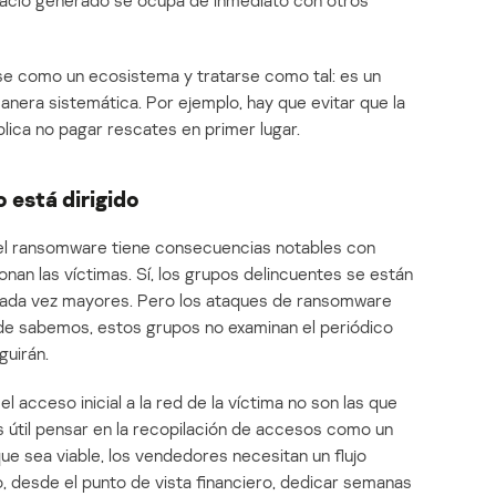
 vacío generado se ocupa de inmediato con otros
e como un ecosistema y tratarse como tal: es un
era sistemática. Por ejemplo, hay que evitar que la
plica no pagar rescates en primer lugar.
o está dirigido
del ransomware tiene consecuencias notables con
nan las víctimas. Sí, los grupos delincuentes se están
cada vez mayores. Pero los ataques de ransomware
de sabemos, estos grupos no examinan el periódico
guirán.
l acceso inicial a la red de la víctima no son las que
útil pensar en la recopilación de accesos como un
e sea viable, los vendedores necesitan un flujo
, desde el punto de vista financiero, dedicar semanas