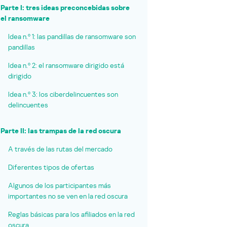
Parte I: tres ideas preconcebidas sobre
el ransomware
Idea n.º 1: las pandillas de ransomware son
pandillas
Idea n.º 2: el ransomware dirigido está
dirigido
Idea n.º 3: los ciberdelincuentes son
delincuentes
Parte II: las trampas de la red oscura
A través de las rutas del mercado
Diferentes tipos de ofertas
Algunos de los participantes más
importantes no se ven en la red oscura
Reglas básicas para los afiliados en la red
oscura