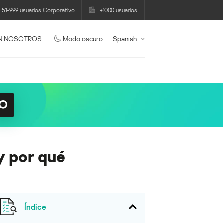
51-999 usuarios Corporativo
+1000 usuarios
N NOSOTROS
Modo oscuro
Spanish
y por qué
Índice