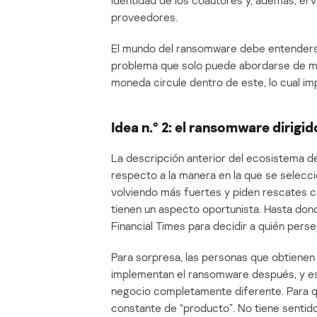
identidad de los coautores y, además, el
proveedores.
El mundo del ransomware debe entenders
problema que solo puede abordarse de man
moneda circule dentro de este, lo cual im
Idea n.º 2: el ransomware dirigid
La descripción anterior del ecosistema 
respecto a la manera en la que se seleccio
volviendo más fuertes y piden rescates 
tienen un aspecto oportunista. Hasta don
Financial Times para decidir a quién perse
Para sorpresa, las personas que obtienen e
implementan el ransomware después, y es 
negocio completamente diferente. Para qu
constante de “producto”. No tiene sentido